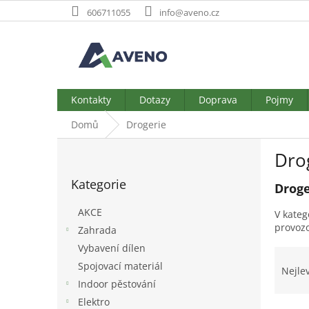
Přejít
606711055
info@aveno.cz
na
obsah
Kontakty
Dotazy
Doprava
Pojmy
Domů
Drogerie
P
Dro
o
Přeskočit
s
Kategorie
kategorie
Droge
t
r
AKCE
V kateg
a
provoz
Zahrada
n
Vybavení dílen
n
Ř
í
Spojovací materiál
a
Nejle
p
z
Indoor pěstování
a
e
Elektro