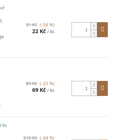
ové
5
51 Kč
(–56 %)
22 Kč
/ ks
je
89 Kč
(–22 %)
69 Kč
/ ks
i
0 ks
510 Kč
(–64 %)