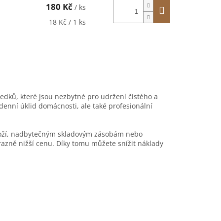
180 Kč
/ ks
Měrná
18 Kč / 1 ks
cena:
ředků, které jsou nezbytné pro udržení čistého a
denní úklid domácnosti, ale také profesionální
boží, nadbytečným skladovým zásobám nebo
azně nižší cenu. Díky tomu můžete snížit náklady