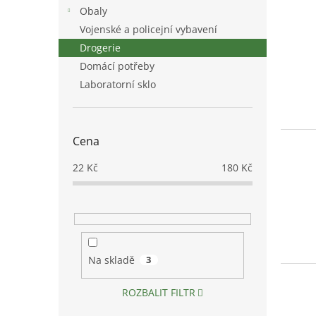
n
V
n
Obaly
e
ý
í
Vojenské a policejní vybavení
l
p
p
Drogerie
i
r
s
o
Domácí potřeby
p
d
Laboratorní sklo
r
u
o
k
d
t
Cena
u
ů
k
22
Kč
180
Kč
t
ů
Na skladě
3
ROZBALIT FILTR