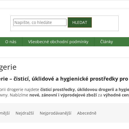
HLEDAT
O nás
Všeobecné obchodní podmínky
Články
gerie
rie – čisticí, úklidové a hygienické prostředky pr
orii drogerie najdete
čisticí prostředky, úklidovou drogerii a hygi
ovny. Nabízíme
nové, zánovní i výprodejové zboží
za
výhodné cen
vnější
Nejdražší
Nejprodávanější
Abecedně