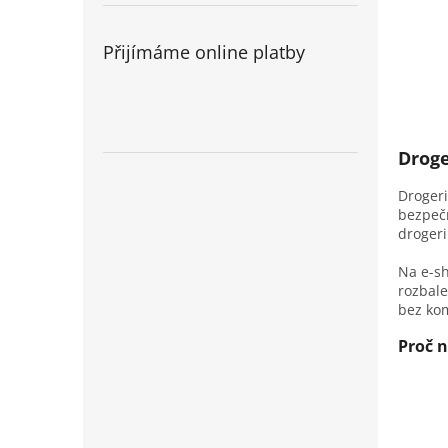
Přijímáme online platby
Droge
Drogeri
bezpečn
drogeri
Na e-s
rozbale
bez kom
Proč n