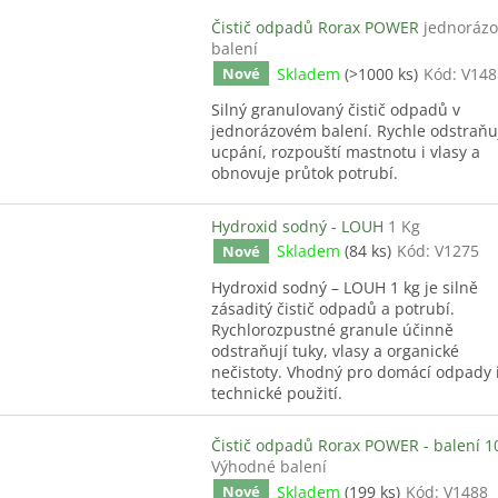
Čistič odpadů Rorax POWER
jednoráz
balení
Skladem
(>1000 ks)
Kód:
V148
Nové
Silný granulovaný čistič odpadů v
jednorázovém balení. Rychle odstraňu
ucpání, rozpouští mastnotu i vlasy a
obnovuje průtok potrubí.
Hydroxid sodný - LOUH
1 Kg
Skladem
(84 ks)
Kód:
V1275
Nové
Hydroxid sodný – LOUH 1 kg je silně
zásaditý čistič odpadů a potrubí.
Rychlorozpustné granule účinně
odstraňují tuky, vlasy a organické
nečistoty. Vhodný pro domácí odpady 
technické použití.
Čistič odpadů Rorax POWER - balení 1
Výhodné balení
Skladem
(199 ks)
Kód:
V1488
Nové