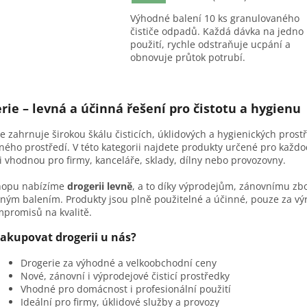
Výhodné balení 10 ks granulovaného
čističe odpadů. Každá dávka na jedno
použití, rychle odstraňuje ucpání a
obnovuje průtok potrubí.
O
v
rie – levná a účinná řešení pro čistotu a hygienu
l
á
e zahrnuje širokou škálu čisticích, úklidových a hygienických prost
d
ého prostředí. V této kategorii najdete produkty určené pro každo
a
i vhodnou pro firmy, kanceláře, sklady, dílny nebo provozovny.
c
í
hopu nabízíme
drogerii levně
, a to díky výprodejům, zánovnímu z
p
ným balením. Produkty jsou plně použitelné a účinné, pouze za výr
r
promisů na kvalitě.
v
k
akupovat drogerii u nás?
y
v
Drogerie za výhodné a velkoobchodní ceny
ý
Nové, zánovní i výprodejové čisticí prostředky
p
Vhodné pro domácnost i profesionální použití
i
Ideální pro firmy, úklidové služby a provozy