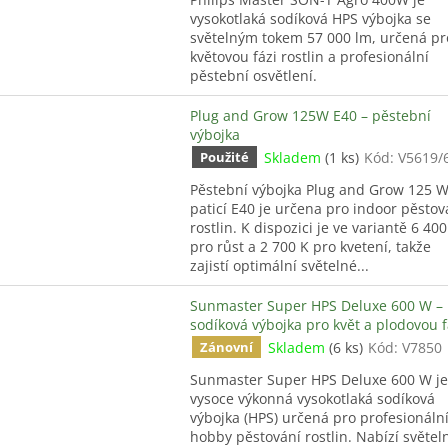
vysokotlaká sodíková HPS výbojka se
světelným tokem 57 000 lm, určená pr
květovou fázi rostlin a profesionální
pěstební osvětlení.
Plug and Grow 125W E40 – pěstební
výbojka
Skladem
(1 ks)
Kód:
V5619/
Použité
Pěstební výbojka Plug and Grow 125 W
paticí E40 je určena pro indoor pěstov
rostlin. K dispozici je ve variantě 6 400
pro růst a 2 700 K pro kvetení, takže
zajistí optimální světelné...
Sunmaster Super HPS Deluxe 600 W –
sodíková výbojka pro květ a plodovou f
Skladem
(6 ks)
Kód:
V7850
Zánovní
Sunmaster Super HPS Deluxe 600 W je
vysoce výkonná vysokotlaká sodíková
výbojka (HPS) určená pro profesionální
hobby pěstování rostlin. Nabízí světel