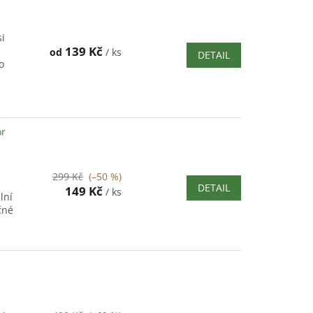
si
139 Kč
od
/ ks
DETAIL
o
é
or
299 Kč
(–50 %)
DETAIL
149 Kč
/ ks
lní
čné