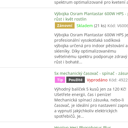
spektrum optimalizované pro kvetení a
Výbojka Osram Plantastar 600W HPS - 
růst i květ rostlin
Skladem
(21 ks)
Kód:
V600
Zánovní
Výbojka Osram Plantastar 600W HPS j
profesionální vysokotlaká sodíková
výbojka určená pro indoor pěstování a
skleníky. Díky optimalizovanému
světelnému spektru podporuje zdravý
růst i bohaté...
5x mechanický časovač - spínač - zásu
Vyprodáno
Kód:
4922
Tip
Použité
Výhodný balíček 5 kusů jen za 120 Kč!
Ušetřete energii, čas i peníze!
Mechanická spínací zásuvka, nebo-li
časovač, je ideální pro nastavení zapn
a vypnutí jakýchkoliv elektrických
spotřebičů. Je...
Hnojivo Hesi Phosphorus Plus