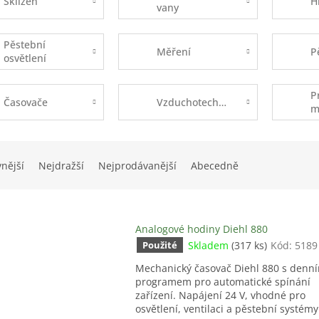
Sklizeň
H
vany
Pěstební
Měření
P
osvětlení
P
Časovače
Vzduchotechnika
m
vnější
Nejdražší
Nejprodávanější
Abecedně
Analogové hodiny Diehl 880
Skladem
(317 ks)
Kód:
5189
Použité
Mechanický časovač Diehl 880 s denn
programem pro automatické spínání
zařízení. Napájení 24 V, vhodné pro
osvětlení, ventilaci a pěstební systémy