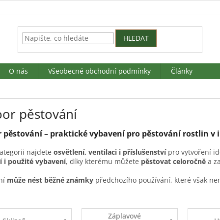
HLEDAT
O nás
Všeobecné obchodní podmínky
Články
oor pěstování
 pěstování – praktické vybavení pro pěstování rostlin v 
kategorii najdete
osvětlení, ventilaci i příslušenství
pro vytvoření i
 i použité vybavení
, díky kterému můžete
pěstovat celoročně
a z
ní
může
nést běžné
známky
předchozího používání, které však nem
Záplavové