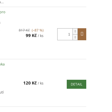
...
pro
6
817 Kč
(–87 %)
e
99 Kč
/ ks
vka
120 Kč
/ ks
DETAIL
utí