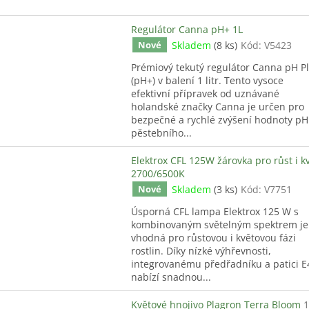
Regulátor Canna pH+ 1L
Skladem
(8 ks)
Kód:
V5423
Nové
Prémiový tekutý regulátor Canna pH P
(pH+) v balení 1 litr. Tento vysoce
efektivní přípravek od uznávané
holandské značky Canna je určen pro
bezpečné a rychlé zvýšení hodnoty pH
pěstebního...
Elektrox CFL 125W žárovka pro růst i k
2700/6500K
Skladem
(3 ks)
Kód:
V7751
Nové
Úsporná CFL lampa Elektrox 125 W s
kombinovaným světelným spektrem je
vhodná pro růstovou i květovou fázi
rostlin. Díky nízké výhřevnosti,
integrovanému předřadníku a patici E
nabízí snadnou...
Květové hnojivo Plagron Terra Bloom
1