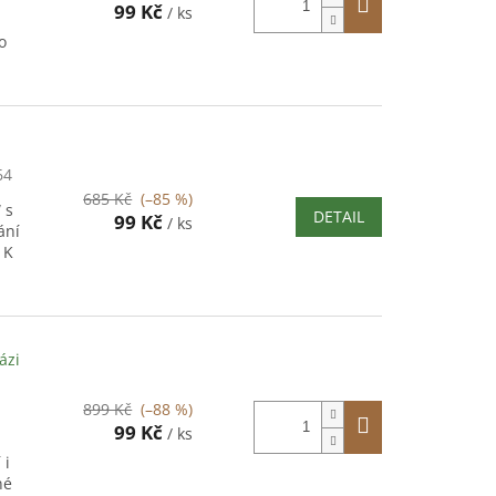
99 Kč
/ ks
o
64
685 Kč
(–85 %)
 s
DETAIL
99 Kč
/ ks
ání
 K
ázi
899 Kč
(–88 %)
99 Kč
/ ks
 i
né