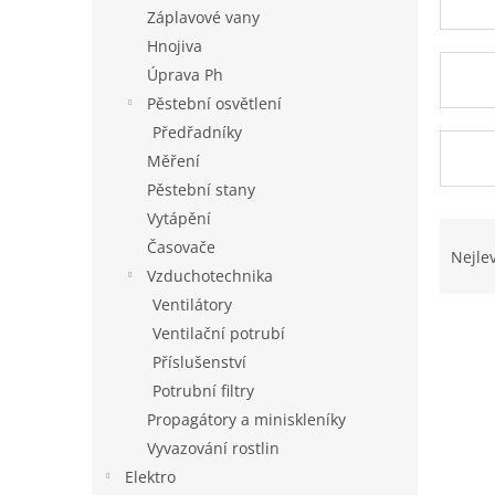
n
Záplavové vany
e
Hnojiva
l
Úprava Ph
Pěstební osvětlení
Předřadníky
Měření
Pěstební stany
Vytápění
Ř
Časovače
a
Nejle
z
Vzduchotechnika
e
Ventilátory
V
n
Ventilační potrubí
ý
í
Příslušenství
p
p
Potrubní filtry
i
r
s
o
Propagátory a miniskleníky
p
d
Vyvazování rostlin
r
u
Elektro