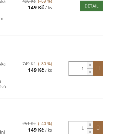
490 Kč
(–69 %)
vka
DETAIL
149 Kč
/ ks
ím
í
749 Kč
(–80 %)
vka
149 Kč
/ ks
s
ává
251 Kč
(–40 %)
i
149 Kč
/ ks
dní