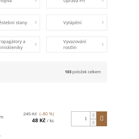
nojiva
Úprava Ph
ěstební stany
Vytápění
ropagátory a
Vyvazování
iniskleníky
rostlin
103
položek celkem
245 Kč
(–80 %)
ím
48 Kč
/ ks
.