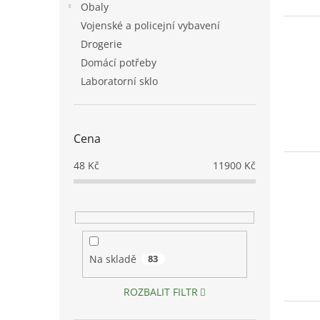
o
k
Obaly
d
t
Vojenské a policejní vybavení
u
ů
Drogerie
k
t
Domácí potřeby
ů
Laboratorní sklo
Cena
48
Kč
11900
Kč
Na skladě
83
ROZBALIT FILTR