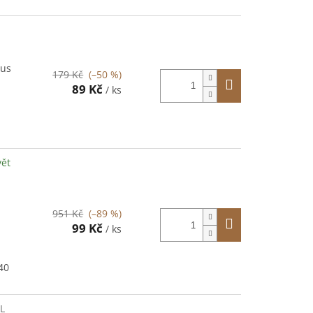
lus
179 Kč
(–50 %)
89 Kč
/ ks
vět
951 Kč
(–89 %)
99 Kč
/ ks
40
L