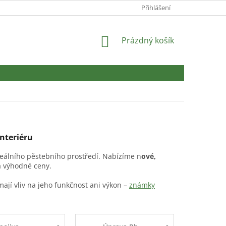
Přihlášení
NÁKUPNÍ
Prázdný košík
KOŠÍK
interiéru
deálního pěstebního prostředí. Nabízíme n
ové,
a výhodné ceny.
ají vliv na jeho funkčnost ani výkon –
známky