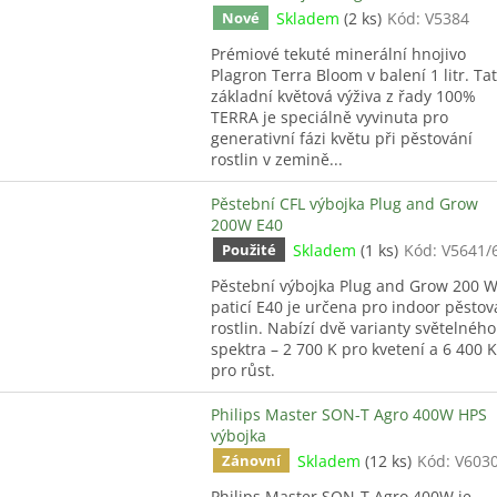
Skladem
(2 ks)
Kód:
V5384
Nové
Prémiové tekuté minerální hnojivo
Plagron Terra Bloom v balení 1 litr. Ta
základní květová výživa z řady 100%
TERRA je speciálně vyvinuta pro
generativní fázi květu při pěstování
rostlin v zemině...
Pěstební CFL výbojka Plug and Grow
200W E40
Skladem
(1 ks)
Kód:
V5641/
Použité
Pěstební výbojka Plug and Grow 200 W
paticí E40 je určena pro indoor pěstov
rostlin. Nabízí dvě varianty světelného
spektra – 2 700 K pro kvetení a 6 400 K
pro růst.
Philips Master SON-T Agro 400W HPS
výbojka
Skladem
(12 ks)
Kód:
V603
Zánovní
Philips Master SON-T Agro 400W je