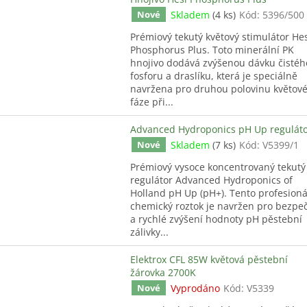
Skladem
(4 ks)
Kód:
5396/500
Nové
Prémiový tekutý květový stimulátor He
Phosphorus Plus. Toto minerální PK
hnojivo dodává zvýšenou dávku čistéh
fosforu a draslíku, která je speciálně
navržena pro druhou polovinu květov
fáze při...
Advanced Hydroponics pH Up regulát
Skladem
(7 ks)
Kód:
V5399/1
Nové
Prémiový vysoce koncentrovaný tekutý
regulátor Advanced Hydroponics of
Holland pH Up (pH+). Tento profesioná
chemický roztok je navržen pro bezpe
a rychlé zvýšení hodnoty pH pěstební
zálivky...
Elektrox CFL 85W květová pěstební
žárovka 2700K
Vyprodáno
Kód:
V5339
Nové