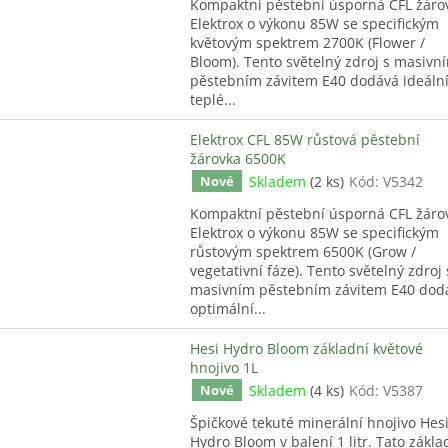
Kompaktní pěstební úsporná CFL žáro
Elektrox o výkonu 85W se specifickým
květovým spektrem 2700K (Flower /
Bloom). Tento světelný zdroj s masivn
pěstebním závitem E40 dodává ideáln
teplé...
Elektrox CFL 85W růstová pěstební
žárovka 6500K
Skladem
(2 ks)
Kód:
V5342
Nové
Kompaktní pěstební úsporná CFL žáro
Elektrox o výkonu 85W se specifickým
růstovým spektrem 6500K (Grow /
vegetativní fáze). Tento světelný zdroj 
masivním pěstebním závitem E40 dod
optimální...
Hesi Hydro Bloom základní květové
hnojivo 1L
Skladem
(4 ks)
Kód:
V5387
Nové
Špičkové tekuté minerální hnojivo Hes
Hydro Bloom v balení 1 litr. Tato zákla