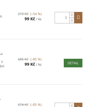
219 Kč
(–54 %)
to
99 Kč
/ ks
64
685 Kč
(–85 %)
 s
DETAIL
99 Kč
/ ks
ání
0
674 Kč
(–85 %)