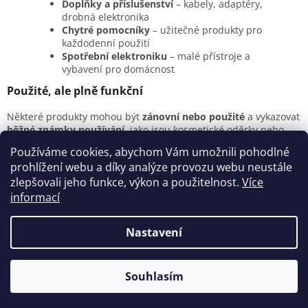
Doplňky a příslušenství
– kabely, adaptéry,
drobná elektronika
Chytré pomocníky
– užitečné produkty pro
každodenní použití
Spotřební elektroniku
– malé přístroje a
vybavení pro domácnost
Použité, ale plně funkční
Některé produkty mohou být
zánovní nebo použité
a vykazovat
běžné známky používání
, jako jsou kosmetické oděrky nebo
zbytky etiket. Tyto nedostatky však
neovlivňují funkčnost ani
Používáme cookies, abychom Vám umožnili pohodlné
výkon
. Všechny produkty jsou otestované a připravené k
prohlížení webu a díky analýze provozu webu neustále
dalšímu používání. Díky tomu získáte kvalitní elektroniku za
zlepšovali jeho funkce, výkon a použitelnost.
Více
výhodnou cenu
a podpoříte udržitelné využívání techniky.
informací
Z
á
Nastavení
Vytvořil Shoptet
p
a
t
Souhlasím
Copyright 2026
Aveno.cz
. Všechna práva vyhrazena.
í