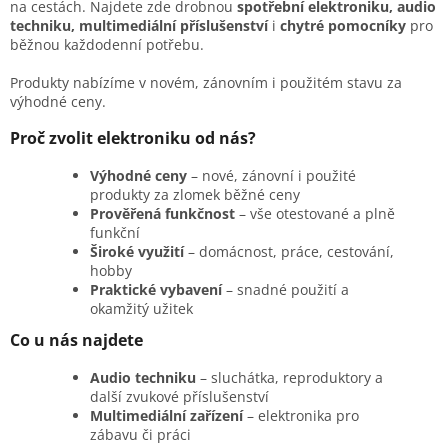
í
na cestách. Najdete zde drobnou
spotřební elektroniku, audio
p
techniku, multimediální příslušenství
i
chytré pomocníky
pro
r
běžnou každodenní potřebu.
v
k
Produkty nabízíme v novém, zánovním i použitém stavu za
y
výhodné ceny.
v
ý
Proč zvolit elektroniku od nás?
p
i
Výhodné ceny
– nové, zánovní i použité
s
produkty za zlomek běžné ceny
u
Prověřená funkčnost
– vše otestované a plně
funkční
Široké využití
– domácnost, práce, cestování,
hobby
Praktické vybavení
– snadné použití a
okamžitý užitek
Co u nás najdete
Audio techniku
– sluchátka, reproduktory a
další zvukové příslušenství
Multimediální zařízení
– elektronika pro
zábavu či práci