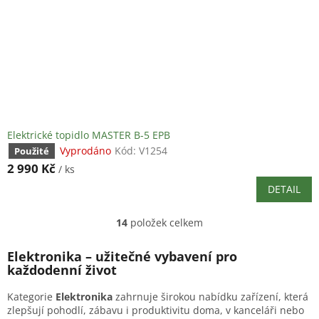
Elektrické topidlo MASTER B-5 EPB
Vyprodáno
Kód:
V1254
Použité
2 990 Kč
/ ks
DETAIL
14
položek celkem
O
v
l
Elektronika – užitečné vybavení pro
á
každodenní život
d
a
Kategorie
Elektronika
zahrnuje širokou nabídku zařízení, která
c
zlepšují pohodlí, zábavu i produktivitu doma, v kanceláři nebo