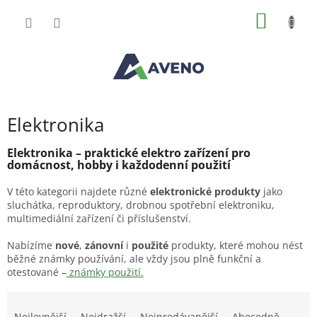
Přejít
NÁKUP
na
obsah
KOŠÍK
Elektronika
Elektronika – praktické elektro zařízení pro
domácnost, hobby i každodenní použití
V této kategorii najdete různé
elektronické produkty
jako
sluchátka, reproduktory, drobnou spotřební elektroniku,
multimediální zařízení či příslušenství.
Nabízíme
nové
,
zánovní
i
použité
produkty, které mohou nést
běžné známky používání, ale vždy jsou plně funkční a
otestované –
známky použití.
Ř
a
Nejlevnější
Nejdražší
Nejprodávanější
Abecedně