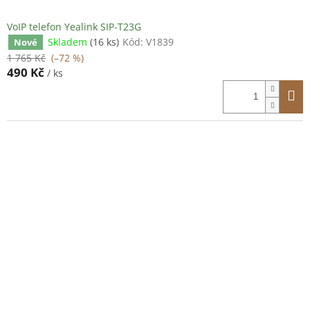
VoIP telefon Yealink SIP-T23G
Skladem
(16 ks)
Kód:
V1839
Nové
1 765 Kč
(–72 %)
490 Kč
/ ks