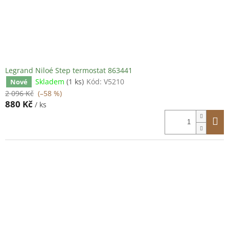
Legrand Niloé Step termostat 863441
Skladem
(1 ks)
Kód:
V5210
Nové
2 096 Kč
(–58 %)
880 Kč
/ ks