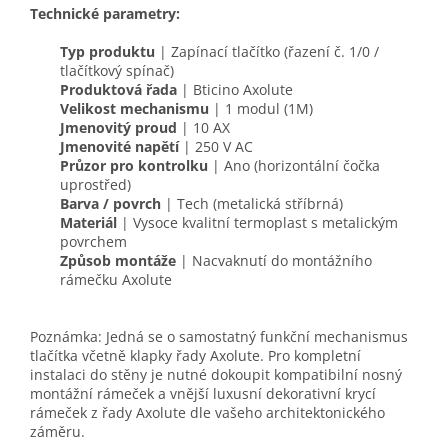
Technické parametry:
Typ produktu
| Zapínací tlačítko (řazení č. 1/0 /
tlačítkový spínač)
Produktová řada
| Bticino Axolute
Velikost mechanismu
| 1 modul (1M)
Jmenovitý proud
| 10 AX
Jmenovité napětí
| 250 V AC
Průzor pro kontrolku
| Ano (horizontální čočka
uprostřed)
Barva / povrch
| Tech (metalická stříbrná)
Materiál
| Vysoce kvalitní termoplast s metalickým
povrchem
Způsob montáže
| Nacvaknutí do montážního
rámečku Axolute
Poznámka: Jedná se o samostatný funkční mechanismus
tlačítka včetně klapky řady Axolute. Pro kompletní
instalaci do stěny je nutné dokoupit kompatibilní nosný
montážní rámeček a vnější luxusní dekorativní krycí
rámeček z řady Axolute dle vašeho architektonického
záměru.