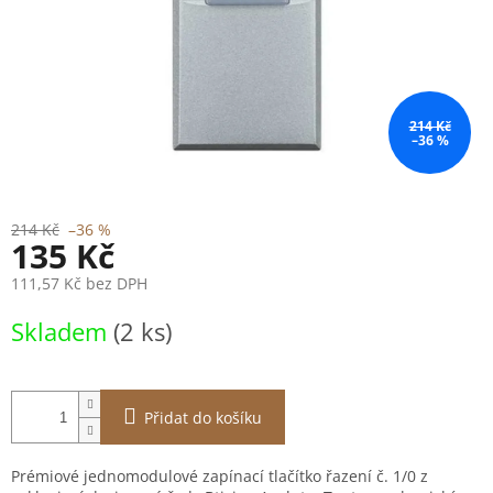
214 Kč
–36 %
214 Kč
–36 %
135 Kč
111,57 Kč bez DPH
Měrná
Skladem
(2 ks)
cena:
Přidat do košíku
Prémiové jednomodulové zapínací tlačítko řazení č. 1/0 z