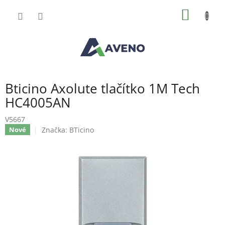
Přejít
NÁKUP
na
obsah
KOŠÍK
Bticino Axolute tlačítko 1M Tech
HC4005AN
V5667
Značka:
BTicino
Nové