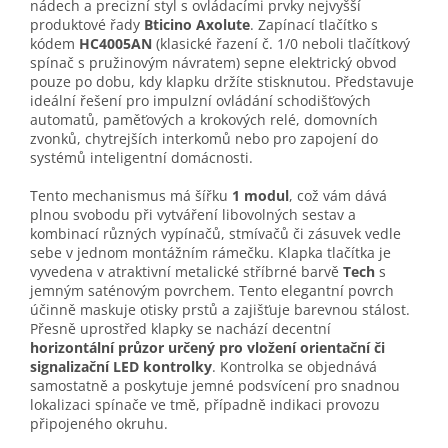
nádech a precizní styl s ovládacími prvky nejvyšší
produktové řady
Bticino Axolute
. Zapínací tlačítko s
kódem
HC4005AN
(klasické řazení č. 1/0 neboli tlačítkový
spínač s pružinovým návratem) sepne elektrický obvod
pouze po dobu, kdy klapku držíte stisknutou. Představuje
ideální řešení pro impulzní ovládání schodišťových
automatů, paměťových a krokových relé, domovních
zvonků, chytrejších interkomů nebo pro zapojení do
systémů inteligentní domácnosti.
Tento mechanismus má šířku
1 modul
, což vám dává
plnou svobodu při vytváření libovolných sestav a
kombinací různých vypínačů, stmívačů či zásuvek vedle
sebe v jednom montážním rámečku. Klapka tlačítka je
vyvedena v atraktivní metalické stříbrné barvě
Tech
s
jemným saténovým povrchem. Tento elegantní povrch
účinně maskuje otisky prstů a zajišťuje barevnou stálost.
Přesně uprostřed klapky se nachází decentní
horizontální průzor určený pro vložení orientační či
signalizační LED kontrolky
. Kontrolka se objednává
samostatně a poskytuje jemné podsvícení pro snadnou
lokalizaci spínače ve tmě, případně indikaci provozu
připojeného okruhu.