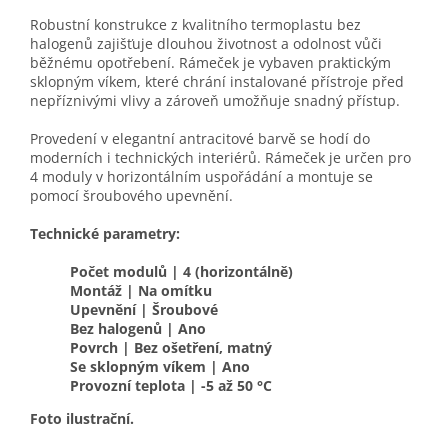
Robustní konstrukce z kvalitního termoplastu bez
halogenů zajišťuje dlouhou životnost a odolnost vůči
běžnému opotřebení. Rámeček je vybaven praktickým
sklopným víkem, které chrání instalované přístroje před
nepříznivými vlivy a zároveň umožňuje snadný přístup.
Provedení v elegantní antracitové barvě se hodí do
moderních i technických interiérů. Rámeček je určen pro
4 moduly v horizontálním uspořádání a montuje se
pomocí šroubového upevnění.
Technické parametry:
Počet modulů | 4 (horizontálně)
Montáž | Na omítku
Upevnění | Šroubové
Bez halogenů | Ano
Povrch | Bez ošetření, matný
Se sklopným víkem | Ano
Provozní teplota | -5 až 50 °C
Foto ilustrační.