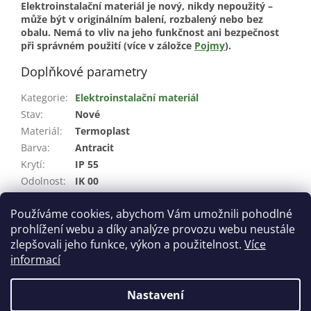
Elektroinstalační materiál je nový, nikdy nepoužitý –
může být v originálním balení, rozbalený nebo bez
obalu. Nemá to vliv na jeho funkčnost ani bezpečnost
při správném použití (více v záložce
Pojmy
).
Doplňkové parametry
Kategorie
:
Elektroinstalační materiál
Stav
:
Nové
Materiál
:
Termoplast
Barva
:
Antracit
Krytí
:
IP 55
Odolnost
:
IK 00
Šířka
:
154,2 mm
Používáme cookies, abychom Vám umožnili pohodlné
Výška
:
98 mm
prohlížení webu a díky analýze provozu webu neustále
Hloubka
:
31,3 mm
zlepšovali jeho funkce, výkon a použitelnost.
Více
informací
Z
á
Nastavení
Vytvořil Shoptet
p