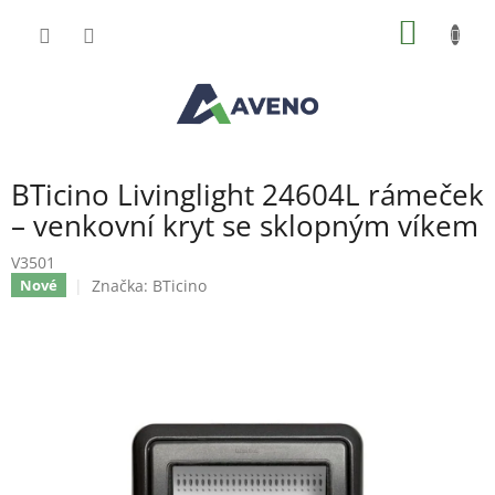
Přejít
NÁKUP
na
obsah
KOŠÍK
BTicino Livinglight 24604L rámeček
– venkovní kryt se sklopným víkem
V3501
Značka:
BTicino
Nové