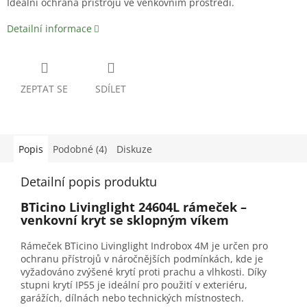
Ideální ochrana přístrojů ve venkovním prostředí.
Detailní informace
ZEPTAT SE
SDÍLET
Popis
Podobné (4)
Diskuze
Detailní popis produktu
BTicino Livinglight 24604L rámeček –
venkovní kryt se sklopným víkem
Rámeček BTicino Livinglight Indrobox 4M je určen pro
ochranu přístrojů v náročnějších podmínkách, kde je
vyžadováno zvýšené krytí proti prachu a vlhkosti. Díky
stupni krytí IP55 je ideální pro použití v exteriéru,
garážích, dílnách nebo technických místnostech.