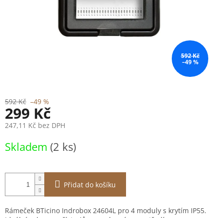
592 Kč
–49 %
592 Kč
–49 %
299 Kč
247,11 Kč bez DPH
Měrná
Skladem
(2 ks)
cena:
Přidat do košíku
Rámeček BTicino Indrobox 24604L pro 4 moduly s krytím IP55.