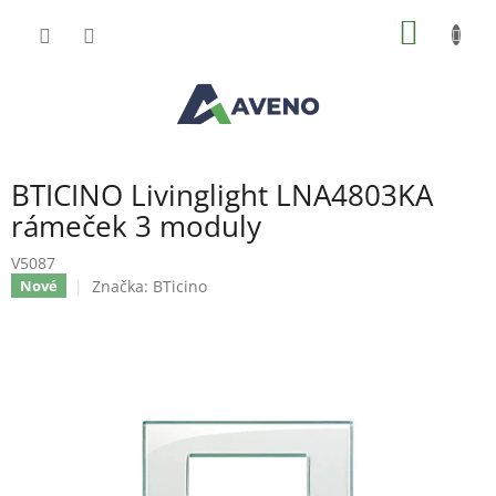
Přejít
NÁKUP
na
obsah
KOŠÍK
BTICINO Livinglight LNA4803KA
rámeček 3 moduly
V5087
Značka:
BTicino
Nové