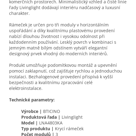
komerčních prostorech. Minimalistický vzhled a čisté linie
řady Livinglight dodávají interiéru nadčasový a luxusní
charakter.
Rámeček je určen pro tři moduly v horizontálním
uspořádání a díky kvalitnímu plastovému provedení
nabízí dlouhou životnost i vysokou odolnost při
každodenním používání. Lesklý povrch v kombinaci s
jemným matně bílým odstínem vytváří elegantní
designový prvek vhodný do moderních interiérů.
Produkt umožňuje podomítkovou montáž a upevnění
pomocí zaklapnutí, což zajišťuje rychlou a jednoduchou
instalaci. Bezhalogenové provedení přispívá k vyšší
bezpečnosti a kvalitnímu zpracování celé
elektroinstalace.
Technické parametry:
Výrobce |
BTICINO
Produktová řada |
Livinglight
Model |
LNA4803KA
Typ produktu |
Krycí rámeček
Počet modulů |
3