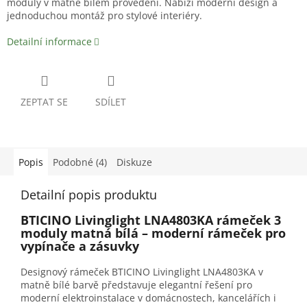
moduly v matně bílém provedení. Nabízí moderní design a
jednoduchou montáž pro stylové interiéry.
Detailní informace
ZEPTAT SE
SDÍLET
Popis
Podobné (4)
Diskuze
Detailní popis produktu
BTICINO Livinglight LNA4803KA rámeček 3
moduly matná bílá – moderní rámeček pro
vypínače a zásuvky
Designový rámeček BTICINO Livinglight LNA4803KA v
matně bílé barvě představuje elegantní řešení pro
moderní elektroinstalace v domácnostech, kancelářích i