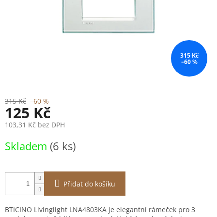
315 Kč
–60 %
315 Kč
–60 %
125 Kč
103,31 Kč bez DPH
Měrná
Skladem
(6 ks)
cena:
Přidat do košíku
BTICINO Livinglight LNA4803KA je elegantní rámeček pro 3