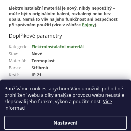
Elektroinstalační materiál je nový, nikdy nepoužitý –
může být v originálním balení, rozbalený nebo bez
obalu. Nemá to vliv na jeho funkčnost ani bezpečnost
při správném použití (více v záložce
Pojmy
).
Doplňkové parametry
Kategorie
:
Elektroinstalační materiál
Stav
:
Nové
Materiál
:
Termoplast
Barva
:
Stříbrná
Krytí
:
IP 21
Šířka
:
22,5 mm
Používáme cookies, abychom Vám umožnili pohodlné
Výška
:
45 mm
prohlížení webu a díky analýze provozu webu neustále
Hloubka
:
5,3 mm
zlepšovali jeho funkce, výkon a použitelnost.
Více
informací
Z
á
Nastavení
Vytvořil Shoptet
p