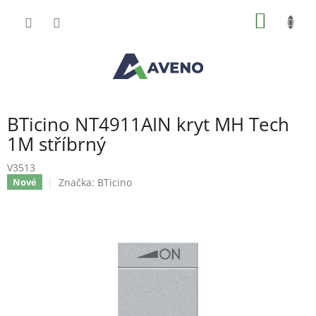
Přejít
NÁKUP
na
obsah
KOŠÍK
BTicino NT4911AIN kryt MH Tech
1M stříbrný
V3513
Značka:
BTicino
Nové