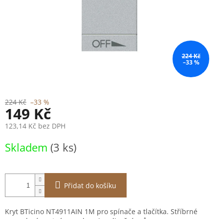
224 Kč
–33 %
224 Kč
–33 %
149 Kč
123,14 Kč bez DPH
Měrná
Skladem
(3 ks)
cena:
Přidat do košíku
Kryt BTicino NT4911AIN 1M pro spínače a tlačítka. Stříbrné