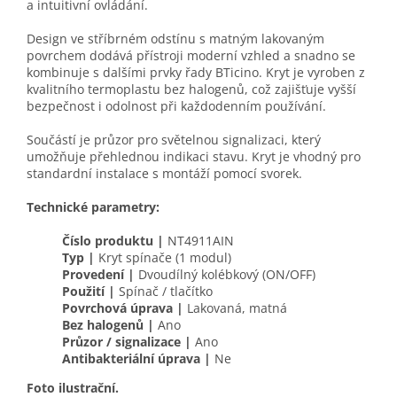
a intuitivní ovládání.
Design ve stříbrném odstínu s matným lakovaným
povrchem dodává přístroji moderní vzhled a snadno se
kombinuje s dalšími prvky řady BTicino. Kryt je vyroben z
kvalitního termoplastu bez halogenů, což zajišťuje vyšší
bezpečnost i odolnost při každodenním používání.
Součástí je průzor pro světelnou signalizaci, který
umožňuje přehlednou indikaci stavu. Kryt je vhodný pro
standardní instalace s montáží pomocí svorek.
Technické parametry:
Číslo produktu |
NT4911AIN
Typ |
Kryt spínače (1 modul)
Provedení |
Dvoudílný kolébkový (ON/OFF)
Použití |
Spínač / tlačítko
Povrchová úprava |
Lakovaná, matná
Bez halogenů |
Ano
Průzor / signalizace |
Ano
Antibakteriální úprava |
Ne
Foto ilustrační.