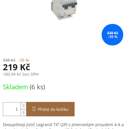
338 Kč
–35 %
338 Kč
–35 %
219 Kč
180,99 Kč bez DPH
Měrná
Skladem
(6 ks)
cena:
Přidat do košíku
Dvoupólový jistič Legrand TX³ (2P) s jmenovitým proudem 4 A a