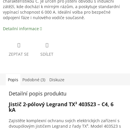
charakteristikou C. Je určen pro jištění obvodů s indukční
zátěží, kde dochází k mírným rázům, a poskytuje standardní
vypínací schopnost 6 000 A. Ideální volba pro bezpečné
odpojení fáze i nulového vodiče současně.
Detailní informace
ZEPTAT SE
SDÍLET
Popis
Podobné (3)
Diskuze
Detailní popis produktu
Jistič 2-pólový Legrand TX³ 403523 – C4, 6
kA
Zajistěte komplexní ochranu svých elektrických zařízení s
dvoupólovým jističem Legrand z řady TX³. Model 403523 s