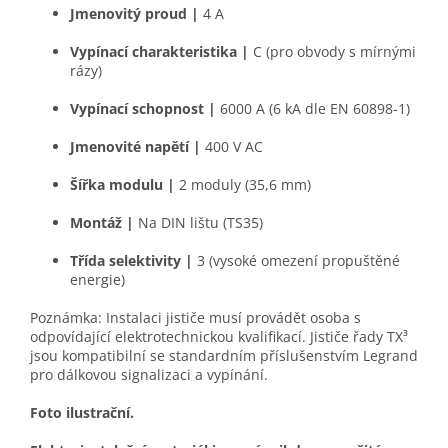
Jmenovitý proud
|
4 A
Vypínací charakteristika
|
C (pro obvody s mírnými
rázy)
Vypínací schopnost
|
6000 A (6 kA dle EN 60898-1)
Jmenovité napětí
|
400 V AC
Šířka modulu
|
2 moduly (35,6 mm)
Montáž
|
Na DIN lištu (TS35)
Třída selektivity
|
3 (vysoké omezení propuštěné
energie)
Poznámka: Instalaci jističe musí provádět osoba s
odpovídající elektrotechnickou kvalifikací. Jističe řady TX³
jsou kompatibilní se standardním příslušenstvím Legrand
pro dálkovou signalizaci a vypínání.
Foto ilustrační.