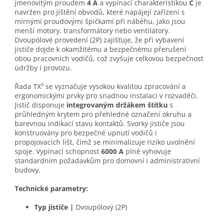
jmenovitým proudem
4 A
a vypínací charakteristikou
C
je
navržen pro jištění obvodů, které napájejí zařízení s
mírnými proudovými špičkami při náběhu, jako jsou
menší motory, transformátory nebo ventilátory.
Dvoupólové provedení (2P) zajišťuje, že při vybavení
jističe dojde k okamžitému a bezpečnému přerušení
obou pracovních vodičů, což zvyšuje celkovou bezpečnost
údržby i provozu.
Řada TX³ se vyznačuje vysokou kvalitou zpracování a
ergonomickými prvky pro snadnou instalaci v rozvaděči.
Jistič disponuje
integrovaným držákem štítku
s
průhledným krytem pro přehledné označení okruhu a
barevnou indikací stavu kontaktů. Svorky jističe jsou
konstruovány pro bezpečné upnutí vodičů i
propojovacích lišt, čímž se minimalizuje riziko uvolnění
spoje. Vypínací schopnost
6000 A
plně vyhovuje
standardním požadavkům pro domovní i administrativní
budovy.
Technické parametry:
Typ jističe
|
Dvoupólový (2P)