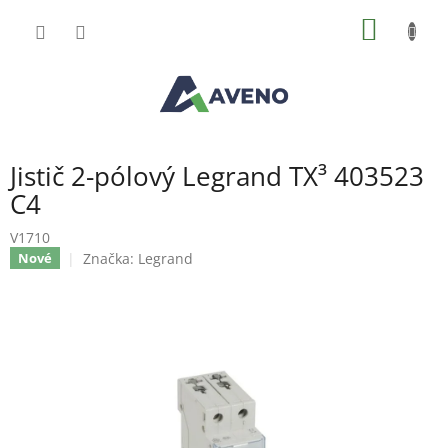
Přejít
NÁKUP
na
obsah
KOŠÍK
Jistič 2-pólový Legrand TX³ 403523
C4
V1710
Značka:
Legrand
Nové