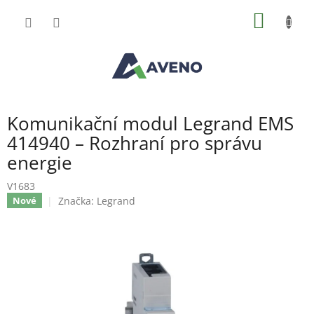
Přejít
NÁKUP
na
obsah
KOŠÍK
Komunikační modul Legrand EMS
414940 – Rozhraní pro správu
energie
V1683
Značka:
Legrand
Nové