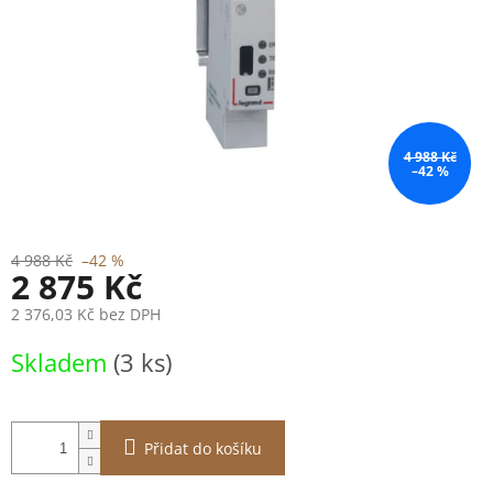
4 988 Kč
–42 %
4 988 Kč
–42 %
2 875 Kč
2 376,03 Kč bez DPH
Měrná
Skladem
(3 ks)
cena:
Přidat do košíku