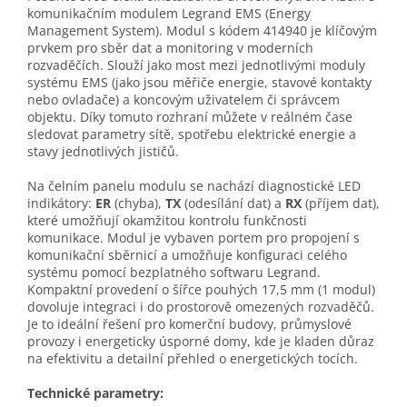
komunikačním modulem Legrand EMS (Energy
Management System). Modul s kódem 414940 je klíčovým
prvkem pro sběr dat a monitoring v moderních
rozvaděčích. Slouží jako most mezi jednotlivými moduly
systému EMS (jako jsou měřiče energie, stavové kontakty
nebo ovladače) a koncovým uživatelem či správcem
objektu. Díky tomuto rozhraní můžete v reálném čase
sledovat parametry sítě, spotřebu elektrické energie a
stavy jednotlivých jističů.
Na čelním panelu modulu se nachází diagnostické LED
indikátory:
ER
(chyba),
TX
(odesílání dat) a
RX
(příjem dat),
které umožňují okamžitou kontrolu funkčnosti
komunikace. Modul je vybaven portem pro propojení s
komunikační sběrnicí a umožňuje konfiguraci celého
systému pomocí bezplatného softwaru Legrand.
Kompaktní provedení o šířce pouhých 17,5 mm (1 modul)
dovoluje integraci i do prostorově omezených rozvaděčů.
Je to ideální řešení pro komerční budovy, průmyslové
provozy i energeticky úsporné domy, kde je kladen důraz
na efektivitu a detailní přehled o energetických tocích.
Technické parametry: