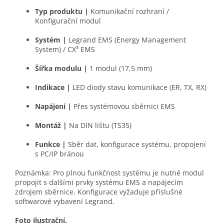
Typ produktu
|
Komunikační rozhraní /
Konfigurační modul
Systém
|
Legrand EMS (Energy Management
System) / CX³ EMS
Šířka modulu
|
1 modul (17,5 mm)
Indikace
|
LED diody stavu komunikace (ER, TX, RX)
Napájení
|
Přes systémovou sběrnici EMS
Montáž
|
Na DIN lištu (TS35)
Funkce
|
Sběr dat, konfigurace systému, propojení
s PC/IP bránou
Poznámka: Pro plnou funkčnost systému je nutné modul
propojit s dalšími prvky systému EMS a napájecím
zdrojem sběrnice. Konfigurace vyžaduje příslušné
softwarové vybavení Legrand.
Foto ilustrační.