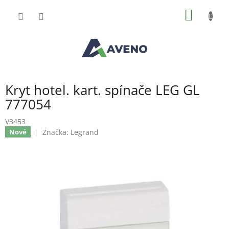
Přejít
NÁKUP
na
obsah
KOŠÍK
Kryt hotel. kart. spínače LEG GL
777054
V3453
Značka:
Legrand
Nové