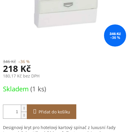
346 Kč
–36 %
346 Kč
–36 %
218 Kč
180,17 Kč bez DPH
Měrná
Skladem
(1 ks)
cena:
Přidat do košíku
Designový kryt pro hotelový kartový spínač z luxusní řady