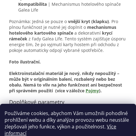
Kompatibilita
| Mechanismus hotelového spínače
Galea Life
Poznámka: Jedná se pouze o
vnější kryt (klapku)
. Pro
plnou funkčnost je nutné jej doplnit o
mechanismus
hotelového kartového spínače
a dekorativní
krycí
rámeček
z řady Galea Life. Tento systém zajišťuje úsporu
energie tím, že po vyjmutí karty hostem při odchodu z
pokoje automaticky odpojí vybrané spotřebiče.
Foto ilustrační.
Elektroinstalační materiál je nový, nikdy nepoužitý –
může být v originálním balení, rozbalený nebo bez
obalu. Nemá to vliv na jeho funkčnost ani bezpečnost
při správném použití
(více v záložce
Pojmy
).
Doplňkové parametry
Používáme cookies, abychom Vám umožnili pohodlné
Kategorie
:
Elektroinstalační materiál
prohlížení webu a díky analýze provozu webu neustále
Stav
:
Nové
zlepšovali jeho funkce, výkon a použitelnost.
Více
informací