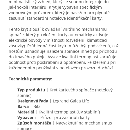
minimalistický vzhled, který se snadno integruje do
jakéhokoli interiéru. Kryt je vybaven specifickým
vodorovným průzorem, který je navržen pro plynulé
zasunutí standardní hotelové identifikační karty.
Tento kryt slouží k ovládání vnitřního mechanismu
spínače, který po vložení karty automaticky aktivuje
elektrické obvody v místnosti (osvětlení, klimatizaci,
zásuvky). Průhledná část krytu může být podsvícená, což
hostům usnadňuje nalezení spínače ihned po příchodu
do tmavého pokoje. Vysoce kvalitní termoplast zaručuje
odolnost proti poškrábání a opotřebení, ke kterému při
každodenním používání v hotelovém provozu dochází.
Technické parametry:
Typ produktu
| Kryt kartového spínače (hotelový
spínač)
Designová řada
| Legrand Galea Life
Barva
| Bílá
Materiál
| Kvalitní termoplast (UV stabilní)
Vybavení
| Průzor pro zasunutí karty
Způsob montáže
| Nacvaknutí na mechanismus
spínače