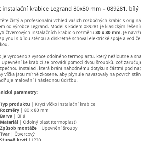
t instalační krabice Legrand 80x80 mm – 089281, bílý
stěte čistý a profesionální vzhled vašich rozbočných krabic s origin
em od výrobce Legrand. Model s kódem 089281 je klasickým řešen
ytí čtvercových instalačních krabic o rozměru
80 x 80 mm
. Je navrž
splynul s bílou stěnou a diskrétně schoval elektrické spoje a vodič
kou.
o je vyrobeno z vysoce odolného termoplastu, který nežloutne a sn
í. Upevnění ke krabici se provádí pomocí dvou šroubků, což zaruču
zpečnou instalaci, která brání náhodnému dotyku s částmi pod na
y víčka jsou mírně zkosené, aby plynule navazovaly na povrch stěn
dňuje malování i následnou údržbu.
nické parametry:
Typ produktu
| Krycí víčko instalační krabice
Rozměry
| 80 x 80 mm
Barva
| Bílá
Materiál
| Odolný plast (termoplast)
Způsob montáže
| Upevnění šrouby
Tvar
| Čtvercový
Stupeň krytí
| IP20