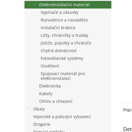
n
Elektroinstalační materiál
e
Vypínače a zásuvky
l
Rozvodnice a rozvaděče
Instalační krabice
Lišty, chráničky a trubky
Jističe, pojistky a chrániče
Chytrá domácnost
Fotovoltaické systémy
Osvětlení
Spojovací materiál pro
elektroinstalaci
Elektronika
Kabely
Ohřev a chlazení
Obaly
Popi
Vojenské a policejní vybavení
Drogerie
Det
Domácí potřeby