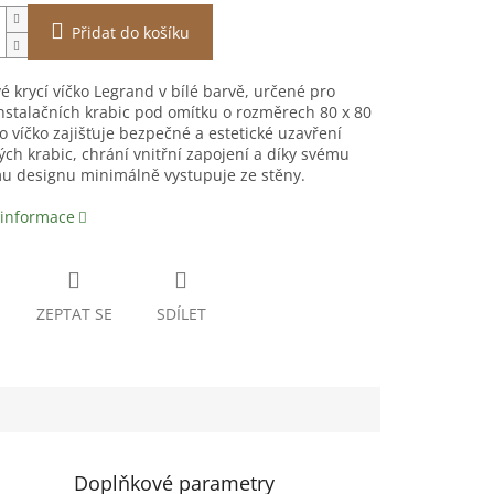
Přidat do košíku
é krycí víčko Legrand v bílé barvě, určené pro
instalačních krabic pod omítku o rozměrech 80 x 80
 víčko zajišťuje bezpečné a estetické uzavření
ch krabic, chrání vnitřní zapojení a díky svému
u designu minimálně vystupuje ze stěny.
 informace
ZEPTAT SE
SDÍLET
Doplňkové parametry