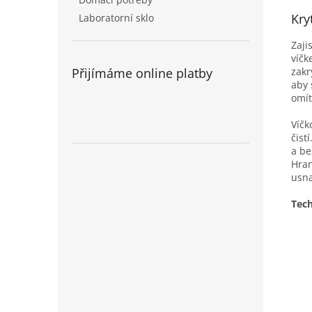
Kry
Laboratorní sklo
Zaji
víčk
Přijímáme online platby
zakr
aby 
omít
Víčk
čist
a be
Hran
usna
Tech