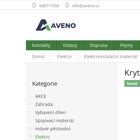
Přejít
606711055
info@aveno.cz
na
obsah
Kontakty
Dotazy
Doprava
Pojmy
Domů
Elektro
Elektroinstalační materiál
P
Kryt
o
Přeskočit
s
Kategorie
kategorie
Nové
t
r
AKCE
a
Zahrada
n
Vybavení dílen
n
í
Spojovací materiál
p
Indoor pěstování
a
Elektro