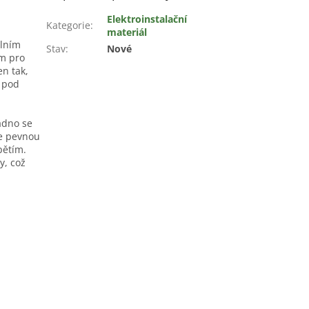
Elektroinstalační
Kategorie
:
materiál
álním
Stav
:
Nové
ím pro
en tak,
e pod
adno se
je pevnou
pětím.
y, což