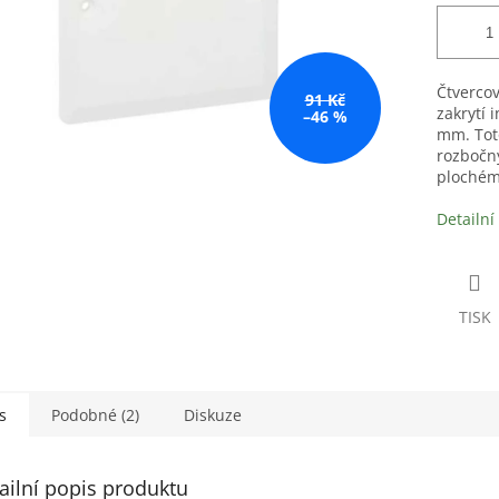
Čtvercov
91 Kč
zakrytí 
–46 %
mm. Toto
rozbočný
plochém
Detailní
TISK
s
Podobné (2)
Diskuze
ailní popis produktu