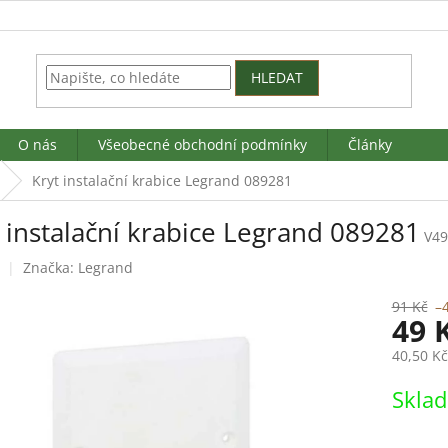
HLEDAT
O nás
Všeobecné obchodní podmínky
Články
Kryt instalační krabice Legrand 089281
 instalační krabice Legrand 089281
V49
Značka:
Legrand
91 Kč
–
49 
40,50 K
Měrná
Skla
cena: