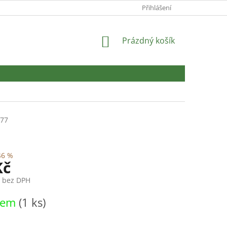
Přihlášení
NÁKUPNÍ
Prázdný košík
KOŠÍK
77
46 %
Kč
č bez DPH
dem
(1 ks)