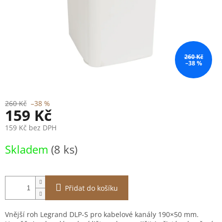
260 Kč
–38 %
260 Kč
–38 %
159 Kč
159 Kč bez DPH
Měrná
Skladem
(8 ks)
cena:
Přidat do košíku
Vnější roh Legrand DLP-S pro kabelové kanály 190×50 mm.