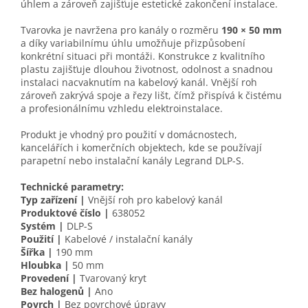
úhlem a zároveň zajišťuje estetické zakončení instalace.
Tvarovka je navržena pro kanály o rozměru
190 × 50 mm
a díky variabilnímu úhlu umožňuje přizpůsobení
konkrétní situaci při montáži. Konstrukce z kvalitního
plastu zajišťuje dlouhou životnost, odolnost a snadnou
instalaci nacvaknutím na kabelový kanál. Vnější roh
zároveň zakrývá spoje a řezy lišt, čímž přispívá k čistému
a profesionálnímu vzhledu elektroinstalace.
Produkt je vhodný pro použití v domácnostech,
kancelářích i komerčních objektech, kde se používají
parapetní nebo instalační kanály Legrand DLP-S.
Technické parametry:
Typ zařízení |
Vnější roh pro kabelový kanál
Produktové číslo |
638052
Systém |
DLP-S
Použití |
Kabelové / instalační kanály
Šířka |
190 mm
Hloubka |
50 mm
Provedení |
Tvarovaný kryt
Bez halogenů |
Ano
Povrch |
Bez povrchové úpravy