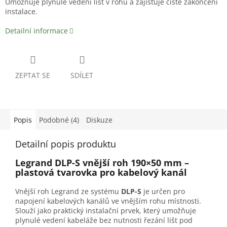
Umožňuje plynulé vedení lišt v rohu a zajišťuje čisté zakončení
instalace.
Detailní informace
ZEPTAT SE
SDÍLET
Popis
Podobné (4)
Diskuze
Detailní popis produktu
Legrand DLP-S vnější roh 190×50 mm –
plastová tvarovka pro kabelový kanál
Vnější roh Legrand ze systému
DLP-S
je určen pro
napojení kabelových kanálů ve vnějším rohu místnosti.
Slouží jako praktický instalační prvek, který umožňuje
plynulé vedení kabeláže bez nutnosti řezání lišt pod