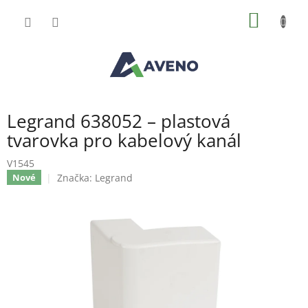
Přejít
NÁKUP
na
obsah
KOŠÍK
Legrand 638052 – plastová
tvarovka pro kabelový kanál
V1545
Značka:
Legrand
Nové