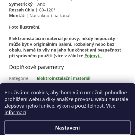
Symetrický |
Ano
Rozsah úhlu |
60–120°
Montáž |
Nacvaknutí na kanál
Foto ilustrační.
Elektroinstalační materiál je nový, nikdy nepoužitý –
může být v originálním balení, rozbalený nebo bez
obalu. Nemá to vliv na jeho funkčnost ani bezpečnost
při správném použití (více v záložce
Pojmy).
Doplňkové parametry
Kategorie
:
Elektroinstalační materiál
Stav
:
Nové
Používáme cookies, abychom Vám umožnili pohodlné
?
Materiál
:
Plast
prohlížení webu a díky analýze provozu webu neustále
Barva
:
Bílá
zlepšovali jeho funkce, výkon a použitelnost.
Více
informací
Z
á
Nastavení
Vytvořil Shoptet
p