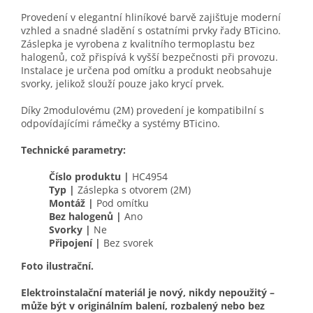
Provedení v elegantní hliníkové barvě zajišťuje moderní
vzhled a snadné sladění s ostatními prvky řady BTicino.
Záslepka je vyrobena z kvalitního termoplastu bez
halogenů, což přispívá k vyšší bezpečnosti při provozu.
Instalace je určena pod omítku a produkt neobsahuje
svorky, jelikož slouží pouze jako krycí prvek.
Díky 2modulovému (2M) provedení je kompatibilní s
odpovídajícími rámečky a systémy BTicino.
Technické parametry:
Číslo produktu |
HC4954
Typ |
Záslepka s otvorem (2M)
Montáž |
Pod omítku
Bez halogenů |
Ano
Svorky |
Ne
Připojení |
Bez svorek
Foto ilustrační.
Elektroinstalační materiál je nový, nikdy nepoužitý –
může být v originálním balení, rozbalený nebo bez