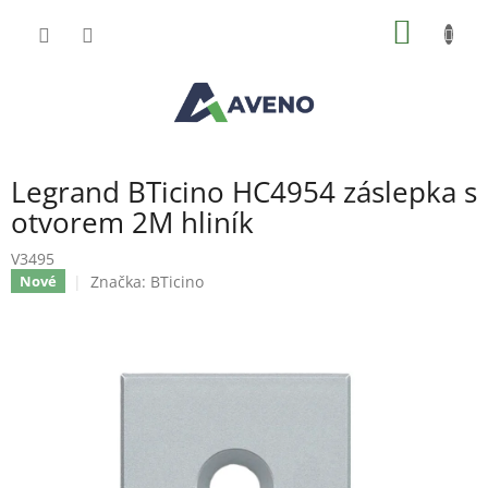
Přejít
NÁKUP
na
obsah
KOŠÍK
Legrand BTicino HC4954 záslepka s
otvorem 2M hliník
V3495
Značka:
BTicino
Nové