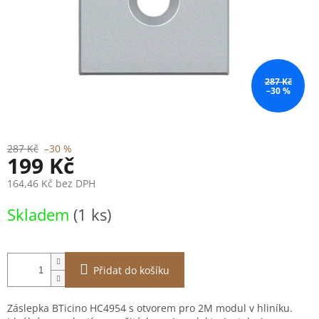
287 Kč
–30 %
287 Kč
–30 %
199 Kč
164,46 Kč bez DPH
Měrná
Skladem
(1 ks)
cena:
Přidat do košíku
Záslepka BTicino HC4954 s otvorem pro 2M modul v hliníku.