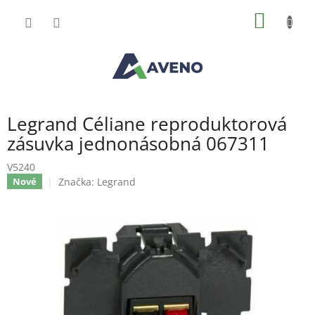
Přejít
NÁKUP
na
obsah
KOŠÍK
Legrand Céliane reproduktorová
zásuvka jednonásobná 067311
V5240
Značka:
Legrand
Nové