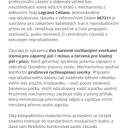
profesionální zázemí a dokonalý vzhled bez
nevzhledných volně ležících drátů s mechanismy z
exkluzivní řady
Legrand Céliane
. Jednonásobná
reproduktorová zásuvka s referenčním číslem
067311
je
navržena pro zakončení kabelových tras k reproduktorům
přímo ve zdi. Umožňuje bezpečné a čisté propojení
zesilovačů, audio receiverů či centrálních rozvodů s
koncovým reproduktorem.
Zásuvka je vybavena
dva barevně rozlišenými svorkami
(černá pro záporný pól / mínus a červená pro kladný
pól / plus)
, které garantují správnou polaritu zapojení a
zabraňují fázovému posunu zvuku. Mechanismus využívá
komfortní
pružinové rychloupínací svorky
. Připojení
reproduktorového kabelu tak zvládnete během několika
vteřin bez použití šroubováku – stačí pouze stisknout
barevnou páčku, vložit odizolovaný vodič a páčku uvolnit.
Pružinový mechanismus zajišťuje stálý a pevný přítlak,
který minimalizuje přechodový odpor a zajišťuje ničím
nerušený přenos audio signálu.
Díky kompaktnímu modulárnímu provedení se strojek
snadno montuje do standardních instalačních krabic a
dává vám flexibilitu kombinovat audio zásuvky