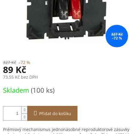
327 Kč
–72 %
327 Kč
–72 %
89 Kč
73,55 Kč bez DPH
Měrná
Skladem
(100 ks)
cena:
Přidat do košíku
Prémiový mechanismus jednonásobné reproduktorové zásuvky