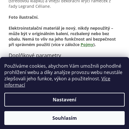
(středovou klapku) a vnější dekorační krycí rámeček z
řady Legrand Céliane.
Foto ilustrační.
Elektroinstalační materiál je nový, nikdy nepoužitý –
může být v originálním balení, rozbalený nebo bez
obalu. Nemá to vliv na jeho funkčnost ani bezpečnost
při správném použití (více v záložce
Pojmy
).
Doplňkové parametry
Používáme cookies, abychom Vám umožnili pohodlné
Kategorie
:
Elektroinstalační materiál
prohlížení webu a díky analýze provozu webu neustále
Stav
:
Nové
zlepšovali jeho funkce, výkon a použitelnost.
Více
informací
Z
á
Nastavení
Vytvořil Shoptet
p
a
t
Souhlasím
Copyright 2026
Aveno.cz
. Všechna práva vyhrazena.
í