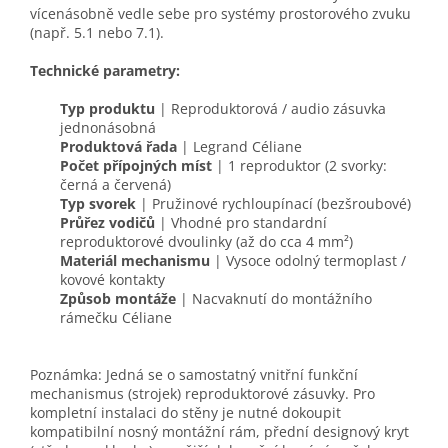
vícenásobně vedle sebe pro systémy prostorového zvuku
(např. 5.1 nebo 7.1).
Technické parametry:
Typ produktu
| Reproduktorová / audio zásuvka
jednonásobná
Produktová řada
| Legrand Céliane
Počet přípojných míst
| 1 reproduktor (2 svorky:
černá a červená)
Typ svorek
| Pružinové rychloupínací (bezšroubové)
Průřez vodičů
| Vhodné pro standardní
reproduktorové dvoulinky (až do cca 4 mm²)
Materiál mechanismu
| Vysoce odolný termoplast /
kovové kontakty
Způsob montáže
| Nacvaknutí do montážního
rámečku Céliane
Poznámka: Jedná se o samostatný vnitřní funkční
mechanismus (strojek) reproduktorové zásuvky. Pro
kompletní instalaci do stěny je nutné dokoupit
kompatibilní nosný montážní rám, přední designový kryt