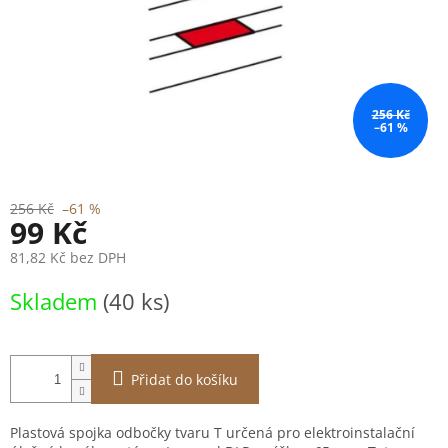
256 Kč
–61 %
256 Kč
–61 %
99 Kč
81,82 Kč bez DPH
Měrná
Skladem
(40 ks)
cena:
Přidat do košíku
Plastová spojka odbočky tvaru T určená pro elektroinstalační