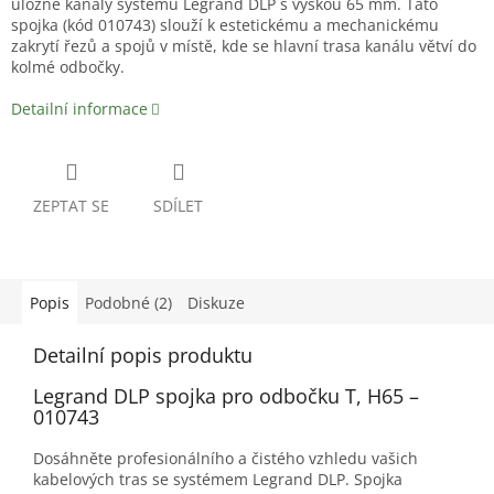
úložné kanály systému Legrand DLP s výškou 65 mm. Tato
spojka (kód 010743) slouží k estetickému a mechanickému
zakrytí řezů a spojů v místě, kde se hlavní trasa kanálu větví do
kolmé odbočky.
Detailní informace
ZEPTAT SE
SDÍLET
Popis
Podobné (2)
Diskuze
Detailní popis produktu
Legrand DLP spojka pro odbočku T, H65 –
010743
Dosáhněte profesionálního a čistého vzhledu vašich
kabelových tras se systémem Legrand DLP. Spojka