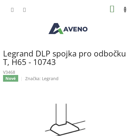
Přejít
NÁKUP
na
obsah
KOŠÍK
Legrand DLP spojka pro odbočku
T, H65 - 10743
V3468
Značka:
Legrand
Nové