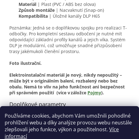
Materiál
| Plast (PVC / ABS bez olova)
Způsob montáže
| Nacvaknutí (Snap-on)
Kompatibilita
| Úložné kanály DLP H65
Poznámka: Jedná se o doplňkovou spojku pro realizaci T-
odbočky. Pro kompletní sestavu odbočení je nutné mít
odpovídající základní profily kanálů a jejich víka. Systém
DLP je modulární, což umožňuje snadné přizpůsobení
trasy jakémukoli členění prostoru.
Foto ilustrační.
Elektroinstalační materiál je nový, nikdy nepoužitý –
může být v originálním balení, rozbalený nebo bez
obalu. Nemá to vliv na jeho funkčnost ani bezpečnost
při správném použití
(více v záložce
Pojmy
).
Doplňkové parametry
Používáme cookies, abychom Vám umožnili pohodlné
Kategorie
:
Elektroinstalační materiál
prohlížení webu a díky analýze provozu webu neustále
Stav
:
Nové
zlepšovali jeho funkce, výkon a použitelnost.
Více
informací