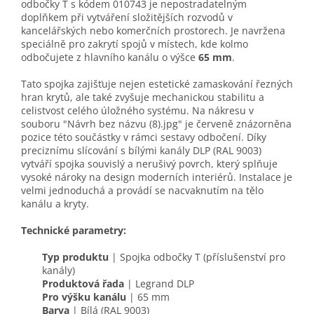
odbočky T s kódem 010743 je nepostradatelným
doplňkem při vytváření složitějších rozvodů v
kancelářských nebo komerčních prostorech. Je navržena
speciálně pro zakrytí spojů v místech, kde kolmo
odbočujete z hlavního kanálu o výšce
65 mm
.
Tato spojka zajišťuje nejen estetické zamaskování řezných
hran krytů, ale také zvyšuje mechanickou stabilitu a
celistvost celého úložného systému. Na nákresu v
souboru "Návrh bez názvu (8).jpg" je červeně znázorněna
pozice této součástky v rámci sestavy odbočení. Díky
preciznímu slícování s bílými kanály DLP (RAL 9003)
vytváří spojka souvislý a nerušivý povrch, který splňuje
vysoké nároky na design moderních interiérů. Instalace je
velmi jednoduchá a provádí se nacvaknutím na tělo
kanálu a kryty.
Technické parametry:
Typ produktu
| Spojka odbočky T (příslušenství pro
kanály)
Produktová řada
| Legrand DLP
Pro výšku kanálu
| 65 mm
Barva
| Bílá (RAL 9003)