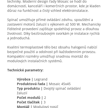
techniky. Moderní design řady Mosaic se hodí do
domácností, kanceláří i komerčních prostor, kde je kladen
důraz na funkčnost a čistý vzhled elektroinstalace.
Spínač umožňuje přímé ovládání zdvihu, spouštění a
zastavení motorů žaluzií s výkonem až 500 W. Mechanicky
říditelné provedení zajišťuje spolehlivý provoz a dlouhou
životnost. Díky bezšroubovým svorkám je instalace rychlá
a jednoduchá.
Kvalitní termoplastové tělo bez obsahu halogenů nabízí
bezpečné použití a odolnost při každodenním provozu.
Kompaktní rozměry umožňují snadnou montáž do
modulových instalačních systémů.
Technické parametry:
Výrobce |
Legrand
Produktová řada |
Mosaic 45x45
Typ produktu |
Dvojitý spínač ovládání
žaluzií
Počet modulů |
2
Počet tlačítek |
3
Montáž |
Modulový nosič