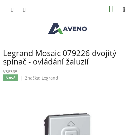
Přejít
NÁKUP
na
obsah
KOŠÍK
Legrand Mosaic 079226 dvojitý
spínač - ovládání žaluzií
V56365
Značka:
Legrand
Nové