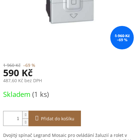
1 960 Kč
–69 %
1 960 Kč
–69 %
590 Kč
487,60 Kč bez DPH
Měrná
Skladem
(1 ks)
cena:
Přidat do košíku
Dvojitý spínač Legrand Mosaic pro ovládání žaluzií a rolet v