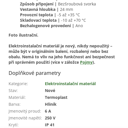
Způsob připojení |
Bezšroubová svorka
Vestavná hloubka |
24 mm
Provozní teplota |
-5 až +35 °C
Skladovací teplota |
-10 až +70 °C
Bezhalogenové provedení |
Ano
Foto ilustrační.
Elektroinstalační materiál je nový, nikdy nepoužitý –
může být v originálním balení, rozbalený nebo bez
obalu. Nemá to vliv na jeho funkčnost ani bezpečnost
při správném použití (více v záložce
Pojmy
).
Doplňkové parametry
Kategorie
:
Elektroinstalační materiál
Stav
:
Nové
Materiál
:
Termoplast
Barva
:
Hliník
Jmenovitý proud
:
6 A
Jmenovité napětí
:
250 V
Krytí
:
IP 41