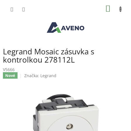
Přejít
NÁKUP
na
obsah
KOŠÍK
Legrand Mosaic zásuvka s
kontrolkou 278112L
V5666
Značka:
Legrand
Nové