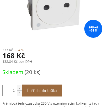
373 Kč
–54 %
373 Kč
–54 %
168 Kč
138,84 Kč bez DPH
Měrná
Skladem
(20 ks)
cena:
Přidat do košíku
Prémiová jednozásuvka 230 V s uzemňovacím kolíkem z řady