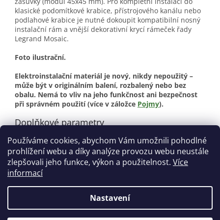
zásuvky (modul 45x45 mm). Pro kompletní instalaci do
klasické podomítkové krabice, přístrojového kanálu nebo
podlahové krabice je nutné dokoupit kompatibilní nosný
instalační rám a vnější dekorativní krycí rámeček řady
Legrand Mosaic.
Foto ilustrační.
Elektroinstalační materiál je nový, nikdy nepoužitý –
může být v originálním balení, rozbalený nebo bez
obalu. Nemá to vliv na jeho funkčnost ani bezpečnost
při správném použití (více v záložce
Pojmy
).
Doplňkové parametry
Používáme cookies, abychom Vám umožnili pohodlné
Kategorie
:
Elektroinstalační materiál
prohlížení webu a díky analýze provozu webu neustále
Stav
:
Nové
zlepšovali jeho funkce, výkon a použitelnost.
Více
informací
Z
á
Nastavení
Vytvořil Shoptet
p
a