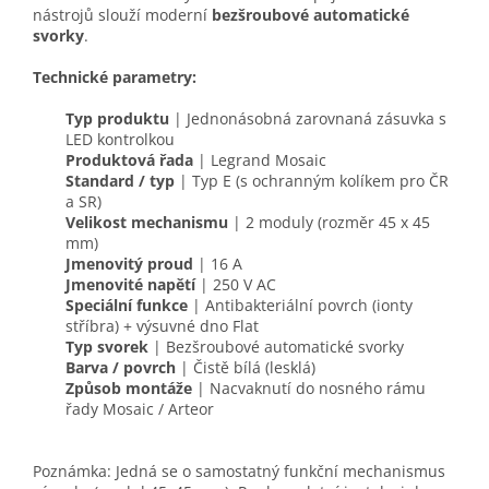
nástrojů slouží moderní
bezšroubové automatické
svorky
.
Technické parametry:
Typ produktu
| Jednonásobná zarovnaná zásuvka s
LED kontrolkou
Produktová řada
| Legrand Mosaic
Standard / typ
| Typ E (s ochranným kolíkem pro ČR
a SR)
Velikost mechanismu
| 2 moduly (rozměr 45 x 45
mm)
Jmenovitý proud
| 16 A
Jmenovité napětí
| 250 V AC
Speciální funkce
| Antibakteriální povrch (ionty
stříbra) + výsuvné dno Flat
Typ svorek
| Bezšroubové automatické svorky
Barva / povrch
| Čistě bílá (lesklá)
Způsob montáže
| Nacvaknutí do nosného rámu
řady Mosaic / Arteor
Poznámka: Jedná se o samostatný funkční mechanismus