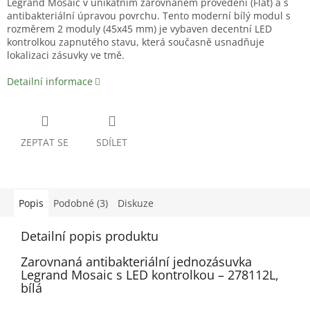
Legrand Mosaic v unikátním zarovnaném provedení (Flat) a s
antibakteriální úpravou povrchu. Tento moderní bílý modul s
rozměrem 2 moduly (45x45 mm) je vybaven decentní LED
kontrolkou zapnutého stavu, která současně usnadňuje
lokalizaci zásuvky ve tmě.
Detailní informace
ZEPTAT SE
SDÍLET
Popis
Podobné (3)
Diskuze
Detailní popis produktu
Zarovnaná antibakteriální jednozásuvka
Legrand Mosaic s LED kontrolkou – 278112L,
bílá