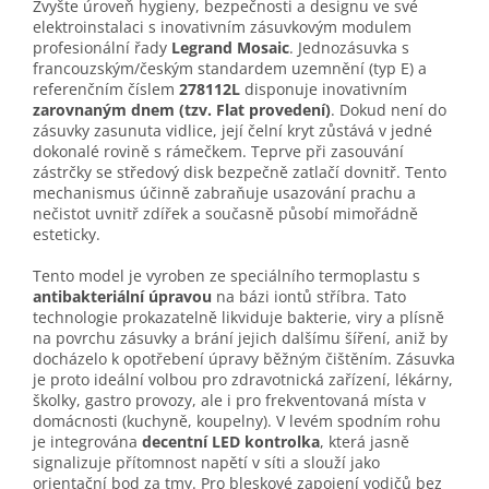
Zvyšte úroveň hygieny, bezpečnosti a designu ve své
elektroinstalaci s inovativním zásuvkovým modulem
profesionální řady
Legrand Mosaic
. Jednozásuvka s
francouzským/českým standardem uzemnění (typ E) a
referenčním číslem
278112L
disponuje inovativním
zarovnaným dnem (tzv. Flat provedení)
. Dokud není do
zásuvky zasunuta vidlice, její čelní kryt zůstává v jedné
dokonalé rovině s rámečkem. Teprve při zasouvání
zástrčky se středový disk bezpečně zatlačí dovnitř. Tento
mechanismus účinně zabraňuje usazování prachu a
nečistot uvnitř zdířek a současně působí mimořádně
esteticky.
Tento model je vyroben ze speciálního termoplastu s
antibakteriální úpravou
na bázi iontů stříbra. Tato
technologie prokazatelně likviduje bakterie, viry a plísně
na povrchu zásuvky a brání jejich dalšímu šíření, aniž by
docházelo k opotřebení úpravy běžným čištěním. Zásuvka
je proto ideální volbou pro zdravotnická zařízení, lékárny,
školky, gastro provozy, ale i pro frekventovaná místa v
domácnosti (kuchyně, koupelny). V levém spodním rohu
je integrována
decentní LED kontrolka
, která jasně
signalizuje přítomnost napětí v síti a slouží jako
orientační bod za tmy. Pro bleskové zapojení vodičů bez