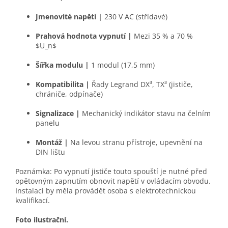
Jmenovité napětí
|
230 V AC (střídavé)
Prahová hodnota vypnutí
|
Mezi 35 % a 70 %
$U_n$
Šířka modulu
|
1 modul (17,5 mm)
Kompatibilita
|
Řady Legrand DX³, TX³ (jističe,
chrániče, odpínače)
Signalizace
|
Mechanický indikátor stavu na čelním
panelu
Montáž
|
Na levou stranu přístroje, upevnění na
DIN lištu
Poznámka: Po vypnutí jističe touto spouští je nutné před
opětovným zapnutím obnovit napětí v ovládacím obvodu.
Instalaci by měla provádět osoba s elektrotechnickou
kvalifikací.
Foto ilustrační.