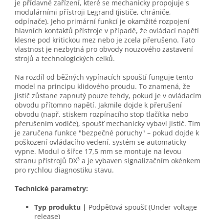
je přídavné zařízení, které se mechanicky propojuje s
modulárními přístroji Legrand (jističe, chrániče,
odpínače). Jeho primární funkcí je okamžité rozpojení
hlavních kontaktů přístroje v případě, že ovládací napětí
klesne pod kritickou mez nebo je zcela přerušeno. Tato
vlastnost je nezbytná pro obvody nouzového zastavení
strojů a technologických celků.
Na rozdíl od běžných vypínacích spouští funguje tento
model na principu klidového proudu. To znamená, že
jistič zůstane zapnutý pouze tehdy, pokud je v ovládacím
obvodu přítomno napětí. Jakmile dojde k přerušení
obvodu (např. stiskem rozpínacího stop tlačítka nebo
přerušením vodiče), spoušť mechanicky vybaví jistič. Tím
je zaručena funkce "bezpečné poruchy" – pokud dojde k
poškození ovládacího vedení, systém se automaticky
vypne. Modul o šířce 17,5 mm se montuje na levou
stranu přístrojů DX³ a je vybaven signalizačním okénkem
pro rychlou diagnostiku stavu.
Technické parametry:
Typ produktu
|
Podpěťová spoušť (Under-voltage
release)