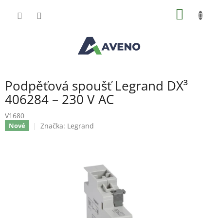
Přejít
NÁKUP
na
obsah
KOŠÍK
Podpěťová spoušť Legrand DX³
406284 – 230 V AC
V1680
Značka:
Legrand
Nové