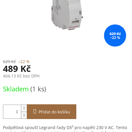
629 Kč
–22 %
629 Kč
–22 %
489 Kč
404,13 Kč bez DPH
Měrná
Skladem
(1 ks)
cena:
Přidat do košíku
Podpěťová spoušť Legrand řady DX³ pro napětí 230 V AC. Tento