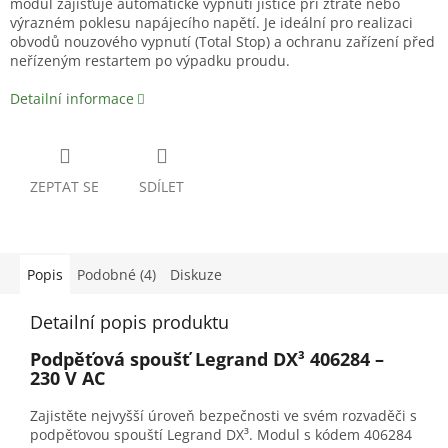
modul zajišťuje automatické vypnutí jističe při ztrátě nebo
výrazném poklesu napájecího napětí. Je ideální pro realizaci
obvodů nouzového vypnutí (Total Stop) a ochranu zařízení před
neřízeným restartem po výpadku proudu.
Detailní informace
ZEPTAT SE
SDÍLET
Popis
Podobné (4)
Diskuze
Detailní popis produktu
Podpěťová spoušť Legrand DX³ 406284 –
230 V AC
Zajistěte nejvyšší úroveň bezpečnosti ve svém rozvaděči s
podpěťovou spouští Legrand DX³. Modul s kódem 406284