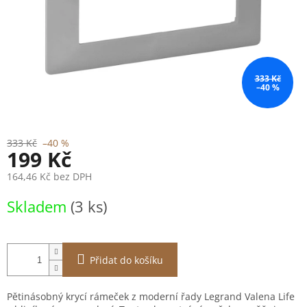
333 Kč
–40 %
333 Kč
–40 %
199 Kč
164,46 Kč bez DPH
Měrná
Skladem
(3 ks)
cena:
Přidat do košíku
Pětinásobný krycí rámeček z moderní řady Legrand Valena Life