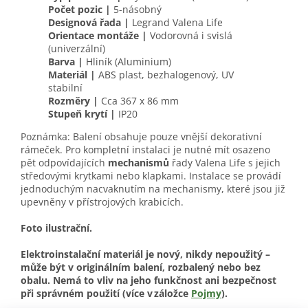
Počet pozic
|
5-násobný
Designová řada
|
Legrand Valena Life
Orientace montáže
|
Vodorovná i svislá
(univerzální)
Barva
|
Hliník (Aluminium)
Materiál
|
ABS plast, bezhalogenový, UV
stabilní
Rozměry
|
Cca 367 x 86 mm
Stupeň krytí
|
IP20
Poznámka: Balení obsahuje pouze vnější dekorativní
rámeček. Pro kompletní instalaci je nutné mít osazeno
pět odpovídajících
mechanismů
řady Valena Life s jejich
středovými krytkami nebo klapkami. Instalace se provádí
jednoduchým nacvaknutím na mechanismy, které jsou již
upevněny v přístrojových krabicích.
Foto ilustrační.
Elektroinstalační materiál je nový, nikdy nepoužitý –
může být v originálním balení, rozbalený nebo bez
obalu. Nemá to vliv na jeho funkčnost ani bezpečnost
při správném použití
(více v záložce
Pojmy
).