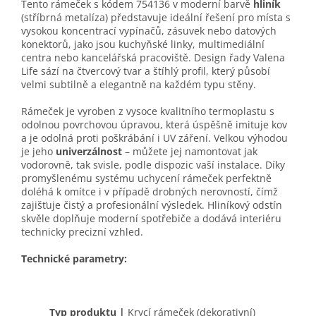
Tento rámeček s kódem 754136 v moderní barvě
hliník
(stříbrná metalíza) představuje ideální řešení pro místa s
vysokou koncentrací vypínačů, zásuvek nebo datových
konektorů, jako jsou kuchyňské linky, multimediální
centra nebo kancelářská pracoviště. Design řady Valena
Life sází na čtvercový tvar a štíhlý profil, který působí
velmi subtilně a elegantně na každém typu stěny.
Rámeček je vyroben z vysoce kvalitního termoplastu s
odolnou povrchovou úpravou, která úspěšně imituje kov
a je odolná proti poškrábání i UV záření. Velkou výhodou
je jeho
univerzálnost
– můžete jej namontovat jak
vodorovně, tak svisle, podle dispozic vaší instalace. Díky
promyšlenému systému uchycení rámeček perfektně
doléhá k omítce i v případě drobných nerovností, čímž
zajišťuje čistý a profesionální výsledek. Hliníkový odstín
skvěle doplňuje moderní spotřebiče a dodává interiéru
technicky precizní vzhled.
Technické parametry:
Typ produktu
|
Krycí rámeček (dekorativní)