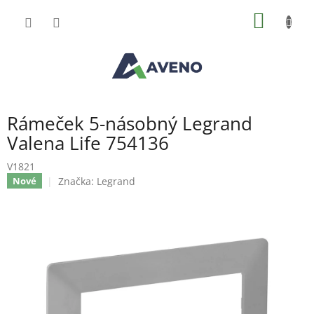
Přejít
NÁKUP
na
obsah
KOŠÍK
Rámeček 5-násobný Legrand
Valena Life 754136
V1821
Značka:
Legrand
Nové