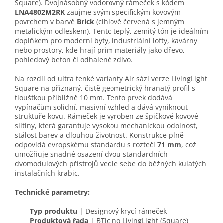
Square). Dvojnásobný vodorovný rámeček s kódem
LNA4802M2RK
zaujme svým specifickým kovovým
povrchem v barvě
Brick
(cihlově červená s jemným
metalickým odleskem). Tento teplý, zemitý tón je ideálním
doplňkem pro moderní byty, industriální lofty, kavárny
nebo prostory, kde hrají prim materiály jako dřevo,
pohledový beton či odhalené zdivo.
Na rozdíl od ultra tenké varianty Air sází verze LivingLight
Square na přiznaný, čistě geometrický hranatý profil s
tloušťkou přibližně 10 mm. Tento prvek dodává
vypínačům solidní, masivní vzhled a dává vyniknout
struktuře kovu. Rámeček je vyroben ze špičkové kovové
slitiny, která garantuje vysokou mechanickou odolnost,
stálost barev a dlouhou životnost. Konstrukce plně
odpovídá evropskému standardu s roztečí
71 mm
, což
umožňuje snadné osazení dvou standardních
dvomodulových přístrojů vedle sebe do běžných kulatých
instalačních krabic.
Technické parametry:
Typ produktu
| Designový krycí rámeček
Produktová řada
| BTicino LivingLight (Square)