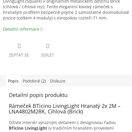
LivingLight (Square) v originálním metalickém odstínu Brick
(cihlová / cihlová rez). Tento elegantní kovový rámeček s
hranatým profilem bezpečně pojme 2 samostatné dvomodulové
pozice (celkem 4 moduly) s evropskou roztečí 71 mm.
Detailní informace
ZEPTAT SE
SDÍLET
Popis
Podobné (2)
Diskuze
Detailní popis produktu
Rámeček BTicino LivingLight Hranatý 2x 2M –
LNA4802M2RK, Cihlová (Brick)
Oživte interiér výrazným detailem s designovou řadou
BTicino LivingLight
(v tradičním hranatém provedení