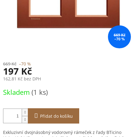
669 Kč
–70 %
669 Kč
–70 %
197 Kč
162,81 Kč bez DPH
Měrná
Skladem
(1 ks)
cena:
Přidat do košíku
Exkluzivní dvojnásobný vodorovný rámeček z řady BTicino