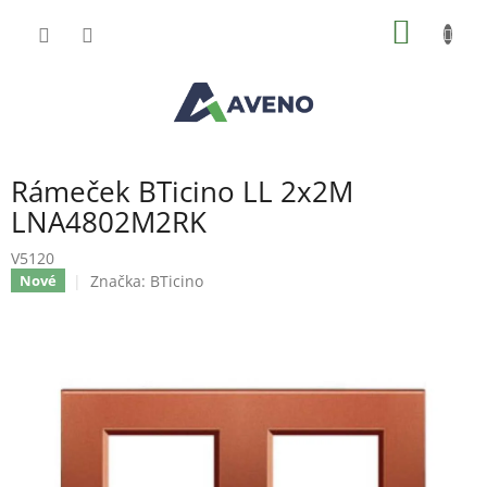
Přejít
NÁKUP
na
obsah
KOŠÍK
Rámeček BTicino LL 2x2M
LNA4802M2RK
V5120
Značka:
BTicino
Nové