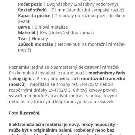
Počet pozic
| Dvojnásobný (2násobný vodorovný)
Rozteč středů
| 71 mm (standardní evropská rozteč)
Kapacita pozice
| 2 moduly na každou pozici (celkem
2+2M)
Barva
| Cihlová metalíza
Materiál
| Kov (zinková slitina zamak)
Tvar
| Hranatý
Způsob montáže
| Nacvaknutí na montážní rámeček
(nosič)
Poznámka: Jedná se o samostatný dekorativní rámeček.
Pro kompletní instalaci je nutné použít
mechanismy řady
LivingLight
a 2 kusy odpovídajících
montážních rámečků
(nosičů)
– například se šrouby ref. LN4702M nebo s
rozpěrnými drápky LN4702MG. Cihlový kovový povrch
vytváří mimořádně atraktivní kontrast s antracitovými
nebo tech (stříbrnými) klapkami vypínačů a zásuvek.
Foto ilustrační.
Elektroinstalační materiál je nový, nikdy nepoužitý –
může být v originálním balení, rozbalený nebo bez