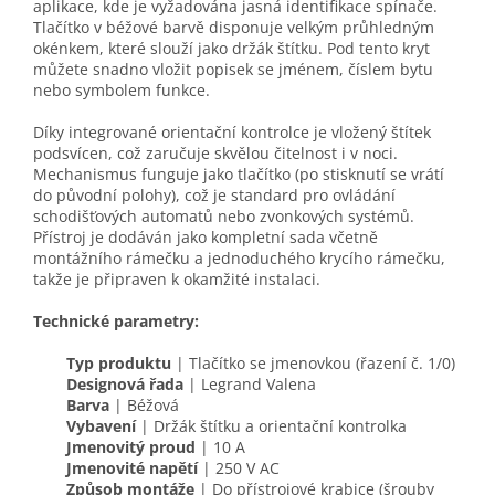
aplikace, kde je vyžadována jasná identifikace spínače.
Tlačítko v béžové barvě disponuje velkým průhledným
okénkem, které slouží jako držák štítku. Pod tento kryt
můžete snadno vložit popisek se jménem, číslem bytu
nebo symbolem funkce.
Díky integrované orientační kontrolce je vložený štítek
podsvícen, což zaručuje skvělou čitelnost i v noci.
Mechanismus funguje jako tlačítko (po stisknutí se vrátí
do původní polohy), což je standard pro ovládání
schodišťových automatů nebo zvonkových systémů.
Přístroj je dodáván jako kompletní sada včetně
montážního rámečku a jednoduchého krycího rámečku,
takže je připraven k okamžité instalaci.
Technické parametry:
Typ produktu
| Tlačítko se jmenovkou (řazení č. 1/0)
Designová řada
| Legrand Valena
Barva
| Béžová
Vybavení
| Držák štítku a orientační kontrolka
Jmenovitý proud
| 10 A
Jmenovité napětí
| 250 V AC
Způsob montáže
| Do přístrojové krabice (šrouby