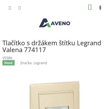
Přejít
NÁKUP
na
obsah
KOŠÍK
Tlačítko s držákem štítku Legrand
Valena 774117
V5586
Značka:
Legrand
Nové