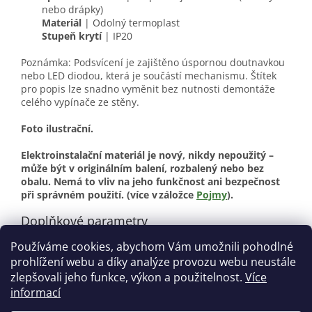
nebo drápky)
Materiál
| Odolný termoplast
Stupeň krytí
| IP20
Poznámka: Podsvícení je zajištěno úspornou doutnavkou
nebo LED diodou, která je součástí mechanismu. Štítek
pro popis lze snadno vyměnit bez nutnosti demontáže
celého vypínače ze stěny.
Foto ilustrační.
Elektroinstalační materiál je nový, nikdy nepoužitý –
může být v originálním balení, rozbalený nebo bez
obalu. Nemá to vliv na jeho funkčnost ani bezpečnost
při správném použití.
(více v záložce
Pojmy
).
Doplňkové parametry
Používáme cookies, abychom Vám umožnili pohodlné
Kategorie
:
Elektroinstalační materiál
prohlížení webu a díky analýze provozu webu neustále
Stav
:
Nové
zlepšovali jeho funkce, výkon a použitelnost.
Více
informací
Z