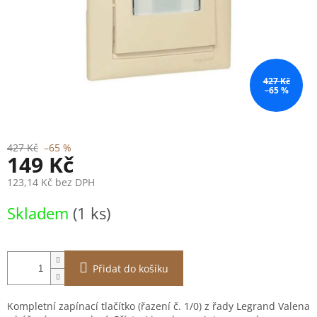
427 Kč
–65 %
427 Kč
–65 %
149 Kč
123,14 Kč bez DPH
Měrná
Skladem
(1 ks)
cena:
Přidat do košíku
Kompletní zapínací tlačítko (řazení č. 1/0) z řady Legrand Valena