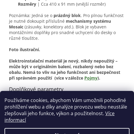
Rozměry
| Cca 410 x 91 mm (vnější rozměr)
Poznámka: Jedná se o
prázdný blok
. Pro plnou funkčnost
je nutné dokoupit příslušné
mechanismy systému
Mosaic
(zásuvky, konektory atd.). Blok je vybaven
montážními doplňky pro snadné uchycení do desky o
různé tloušťce.
Foto ilustrační.
Elektroinstalační materiál je nový, nikdy nepoužitý –
může být v originálním balení, rozbalený nebo bez
obalu. Nemá to vliv na jeho funkčnost ani bezpečnost
při správném použití
(více v záložce
Pojmy
).
Doplňkové parametry
Používáme cookies, abychom Vám umožnili pohodlné
Kategorie
:
Elektroinstalační materiál
prohlížení webu a díky analýze provozu webu neustále
Stav
:
Nové
zlepšovali jeho funkce, výkon a použitelnost.
Více
informací
Z
á