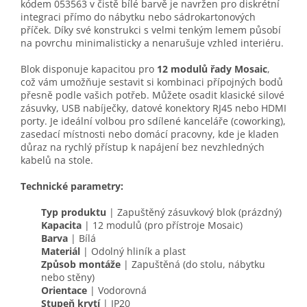
kódem 053563 v čistě bílé barvě je navržen pro diskrétní
integraci přímo do nábytku nebo sádrokartonových
příček. Díky své konstrukci s velmi tenkým lemem působí
na povrchu minimalisticky a nenarušuje vzhled interiéru.
Blok disponuje kapacitou pro
12 modulů řady Mosaic
,
což vám umožňuje sestavit si kombinaci přípojných bodů
přesně podle vašich potřeb. Můžete osadit klasické silové
zásuvky, USB nabíječky, datové konektory RJ45 nebo HDMI
porty. Je ideální volbou pro sdílené kanceláře (coworking),
zasedací místnosti nebo domácí pracovny, kde je kladen
důraz na rychlý přístup k napájení bez nevzhledných
kabelů na stole.
Technické parametry:
Typ produktu
| Zapuštěný zásuvkový blok (prázdný)
Kapacita
| 12 modulů (pro přístroje Mosaic)
Barva
| Bílá
Materiál
| Odolný hliník a plast
Způsob montáže
| Zapuštěná (do stolu, nábytku
nebo stěny)
Orientace
| Vodorovná
Stupeň krytí
| IP20