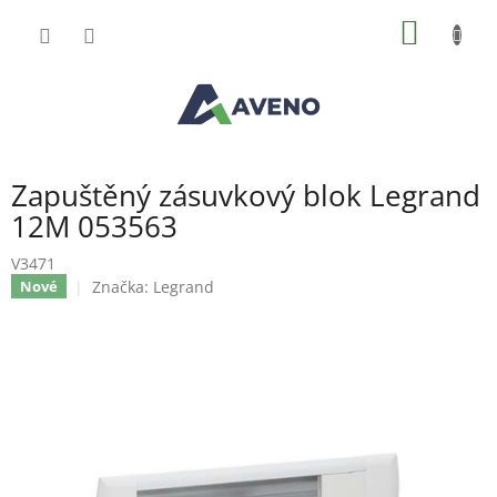
Přejít
NÁKUP
na
obsah
KOŠÍK
Zapuštěný zásuvkový blok Legrand
12M 053563
V3471
Značka:
Legrand
Nové