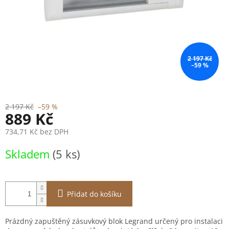
2 197 Kč
–59 %
2 197 Kč
–59 %
889 Kč
734,71 Kč bez DPH
Měrná
Skladem
(5 ks)
cena:
Přidat do košíku
Prázdný zapuštěný zásuvkový blok Legrand určený pro instalaci