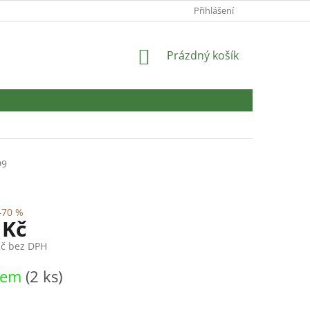
Přihlášení
NÁKUPNÍ
Prázdný košík
KOŠÍK
99
–70 %
 Kč
Kč bez DPH
dem
(2 ks)