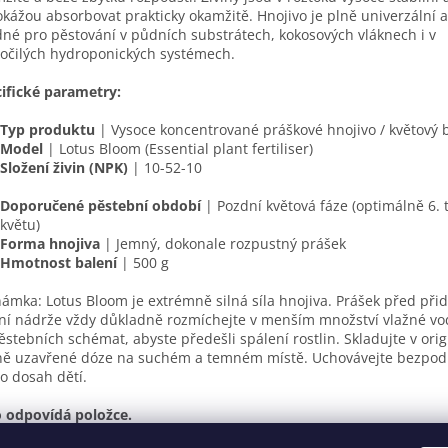
okážou absorbovat prakticky okamžitě. Hnojivo je plně univerzální a
né pro pěstování v půdních substrátech, kokosových vláknech i v
očilých hydroponických systémech.
ifické parametry:
Typ produktu
| Vysoce koncentrované práškové hnojivo / květový 
Model
| Lotus Bloom (Essential plant fertiliser)
Složení živin (NPK)
| 10-52-10
Doporučené pěstební období
| Pozdní květová fáze (optimálně 6. 
květu)
Forma hnojiva
| Jemný, dokonale rozpustný prášek
Hmotnost balení
| 500 g
ámka: Lotus Bloom je extrémně silná síla hnojiva. Prášek před při
ní nádrže vždy důkladně rozmíchejte v menším množství vlažné vo
ěstebních schémat, abyste předešli spálení rostlin. Skladujte v orig
ně uzavřené dóze na suchém a temném místě. Uchovávejte bezpo
 dosah dětí.
 odpovídá položce.