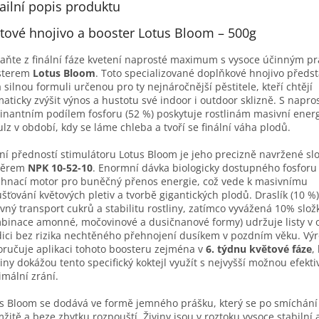
ailní popis produktu
tové hnojivo a booster Lotus Bloom – 500g
aňte z finální fáze kvetení naprosté maximum s vysoce účinným p
sterem
Lotus Bloom
. Toto specializované doplňkové hnojivo předs
a silnou formuli určenou pro ty nejnáročnější pěstitele, kteří chtějí
aticky zvýšit výnos a hustotu své indoor i outdoor sklizně. S napro
nantním podílem fosforu (52 %) poskytuje rostlinám masivní energ
lz v období, kdy se láme chleba a tvoří se finální váha plodů.
ní předností stimulátoru Lotus Bloom je jeho precizně navržené slo
ěrem
NPK 10-52-10
. Enormní dávka biologicky dostupného fosforu
 hnací motor pro buněčný přenos energie, což vede k masivnímu
šťování květových pletiv a tvorbě gigantických plodů. Draslík (10 %)
vný transport cukrů a stabilitu rostliny, zatímco vyvážená 10% slož
binace amonné, močovinové a dusičnanové formy) udržuje listy v 
ici bez rizika nechtěného přehnojení dusíkem v pozdním věku. Vý
ručuje aplikaci tohoto boosteru zejména v
6. týdnu květové fáze
,
liny dokážou tento specifický koktejl využít s nejvyšší možnou efekti
mální zrání.
s Bloom se dodává ve formě jemného prášku, který se po smíchání
žitě a beze zbytku rozpouští. Živiny jsou v roztoku vysoce stabilní a