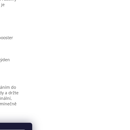
 je
booster
týden
dáním do
dy a držte
inální,
dmínečně