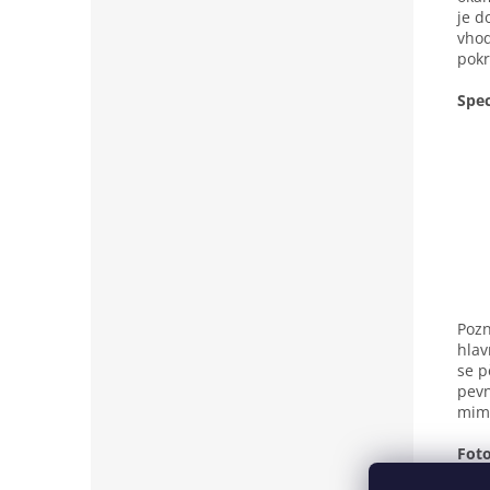
je d
vhod
pokr
Spec
Pozn
hlav
se p
pev
mimo
Foto