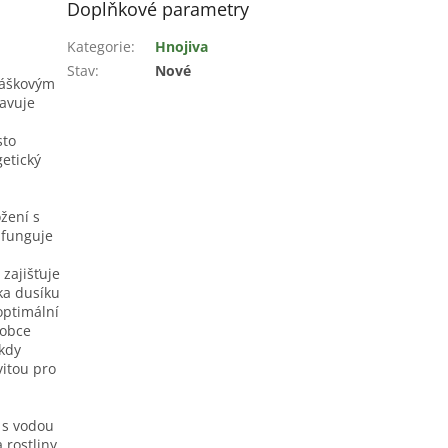
Doplňkové parametry
Kategorie
:
Hnojiva
Stav
:
Nové
ráškovým
tavuje
sto
etický
žení s
 funguje
 zajišťuje
ka dusíku
optimální
robce
 kdy
vitou pro
 s vodou
 rostliny