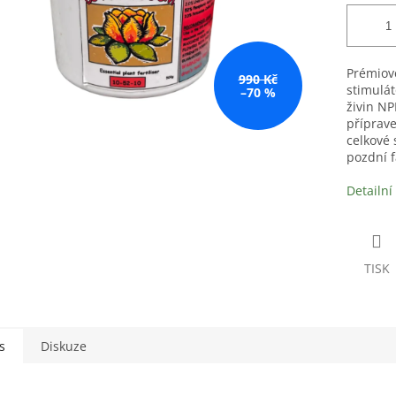
Prémiové
990 Kč
stimulát
–70 %
živin NP
příprav
celkové s
pozdní f
Detailní
TISK
s
Diskuze