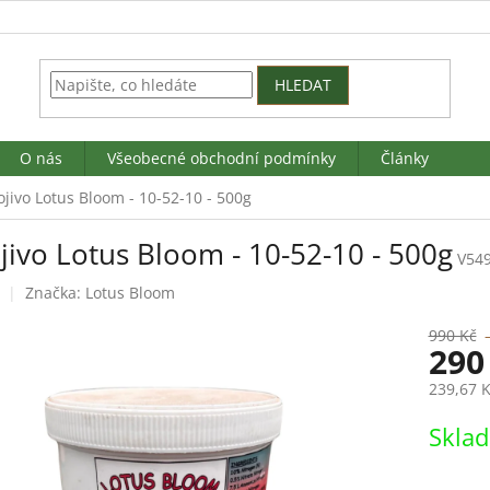
HLEDAT
O nás
Všeobecné obchodní podmínky
Články
jivo Lotus Bloom - 10-52-10 - 500g
jivo Lotus Bloom - 10-52-10 - 500g
V54
Značka:
Lotus Bloom
990 Kč
290
239,67 
Měrná
Skla
cena: