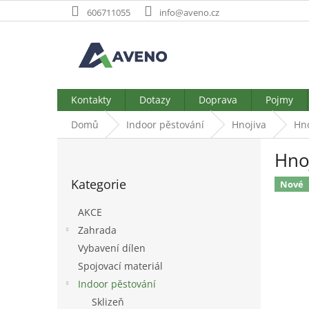
Přejít
606711055
info@aveno.cz
na
obsah
Kontakty
Dotazy
Doprava
Pojmy
Domů
Indoor pěstování
Hnojiva
Hno
P
Hno
o
Přeskočit
s
Kategorie
kategorie
Nové
t
r
AKCE
a
Zahrada
n
Vybavení dílen
n
í
Spojovací materiál
p
Indoor pěstování
a
Sklizeň