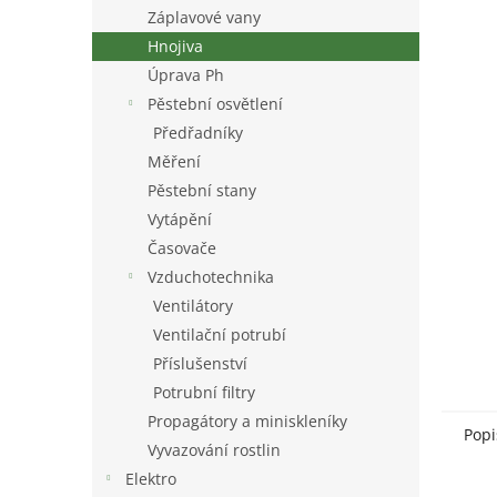
n
Záplavové vany
e
Hnojiva
l
Úprava Ph
Pěstební osvětlení
Předřadníky
Měření
Pěstební stany
Vytápění
Časovače
Vzduchotechnika
Ventilátory
Ventilační potrubí
Příslušenství
Potrubní filtry
Propagátory a miniskleníky
Popi
Vyvazování rostlin
Elektro