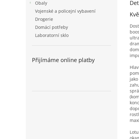
Det
Obaly
Vojenské a policejní vybavení
Kvě
Drogerie
Dost
Domácí potřeby
boo
Laboratorní sklo
ultr
dram
domi
impu
Přijímáme online platby
Hlav
pom
jako
zahu
sprá
(kom
kond
dopo
rost
maxi
Lotu
okam