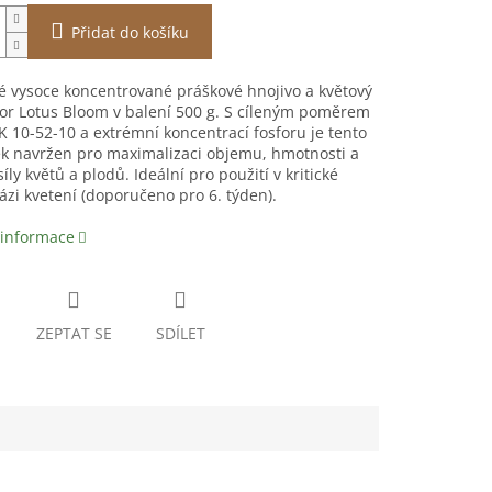
Přidat do košíku
 vysoce koncentrované práškové hnojivo a květový
or Lotus Bloom v balení 500 g. S cíleným poměrem
K 10-52-10 a extrémní koncentrací fosforu je tento
ek navržen pro maximalizaci objemu, hmotnosti a
íly květů a plodů. Ideální pro použití v kritické
ázi kvetení (doporučeno pro 6. týden).
 informace
ZEPTAT SE
SDÍLET