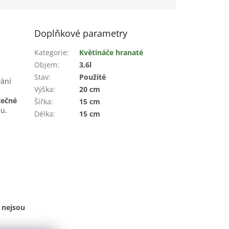
Doplňkové parametry
Kategorie
:
Květináče hranaté
Objem
:
3,6l
Stav
:
Použité
vání
Výška
:
20 cm
tečné
Šířka
:
15 cm
u.
Délka
:
15 cm
 nejsou