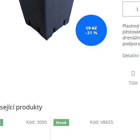
Plastový
19 Kč
pěstován
–31 %
drenážn
podporuj
Detailní
TISK
sející produkty
Kód:
3090
Kód:
V8655
é
Nové