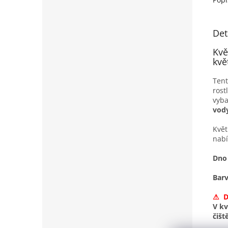
Det
Kvě
kvě
Ten
rost
vyb
vody
Květ
nabí
Dno 
Barv
⚠ D
V kv
čišt