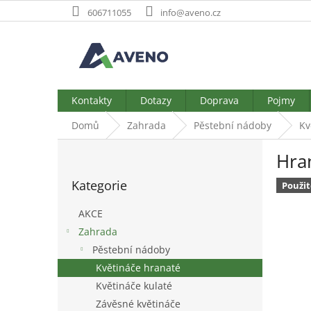
Přejít
606711055
info@aveno.cz
na
obsah
Kontakty
Dotazy
Doprava
Pojmy
Domů
Zahrada
Pěstební nádoby
Kv
P
Hran
o
Přeskočit
s
Kategorie
kategorie
Použit
t
r
AKCE
a
Zahrada
n
Pěstební nádoby
n
í
Květináče hranaté
p
Květináče kulaté
a
Závěsné květináče