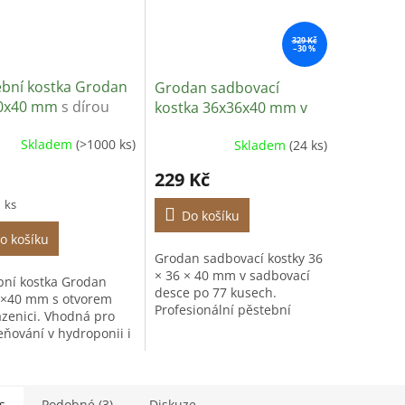
329 Kč
–30 %
ební kostka Grodan
Grodan sadbovací
0x40 mm
s dírou
kostka 36x36x40 mm v
sadbovači, 77 ks
Skladem
(>1000 ks)
Skladem
(24 ks)
229 Kč
1 ks
Do košíku
o košíku
Grodan sadbovací kostky 36
× 36 × 40 mm v sadbovací
bní kostka Grodan
desce po 77 kusech.
×40 mm s otvorem
Profesionální pěstební
azenici. Vhodná pro
médium z minerální vlny
eňování v hydroponii i
pro výsev, zakořeňování
ckém pěstování.
řízků a předpěstování
sazenic.
s
Podobné (3)
Diskuze