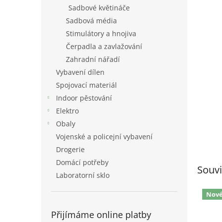
n
Sadbové květináče
e
Sadbová média
l
Stimulátory a hnojiva
Čerpadla a zavlažování
Zahradní nářadí
Vybavení dílen
Spojovací materiál
Indoor pěstování
Elektro
Obaly
Vojenské a policejní vybavení
Drogerie
Domácí potřeby
Souvi
Laboratorní sklo
Nov
Přijímáme online platby