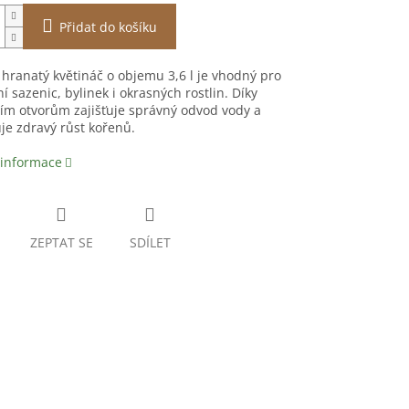
Přidat do košíku
 hranatý květináč o objemu 3,6 l je vhodný pro
í sazenic, bylinek i okrasných rostlin. Díky
ím otvorům zajišťuje správný odvod vody a
e zdravý růst kořenů.
 informace
ZEPTAT SE
SDÍLET