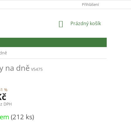
Přihlášení
NÁKUPNÍ
Prázdný košík
KOŠÍK
 dně
y na dně
V5475
31 %
Kč
ez DPH
dem
(212 ks)