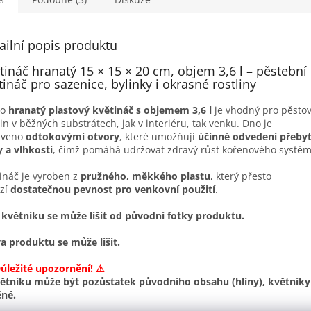
ailní popis produktu
tináč hranatý 15 × 15 × 20 cm, objem 3,6 l – pěstební
tináč pro sazenice, bylinky i okrasné rostliny
to
hranatý plastový květináč s objemem 3,6 l
je vhodný pro pěsto
lin v běžných substrátech, jak v interiéru, tak venku. Dno je
aveno
odtokovými otvory
, které umožňují
účinné odvedení přeby
 a vlhkosti
, čímž pomáhá udržovat zdravý růst kořenového systém
ináč je vyroben z
pružného, měkkého plastu
, který přesto
zí
dostatečnou pevnost pro venkovní použití
.
květníku se může lišit od původní fotky produktu.
a produktu se může lišit.
ůležité upozornění! ⚠
ětníku může být pozůstatek původního obsahu (hlíny), květníky
ěné.