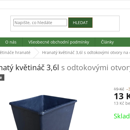
HLEDAT
O nás
Všeobecné obchodní podmínky
Články
ětináče hranaté
Hranatý květináč 3,6l
s odtokovými otvory na
atý květináč 3,6l
s odtokovými otvor
é
19 Kč
–
13 
13 Kč b
Měrná
Skla
cena: