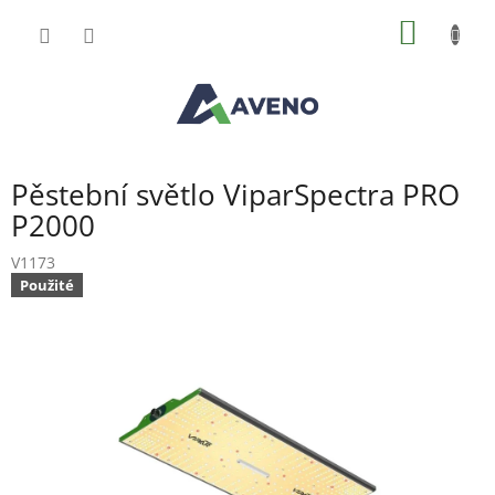
Přejít
NÁKUP
na
obsah
KOŠÍK
Pěstební světlo ViparSpectra PRO
P2000
V1173
Použité