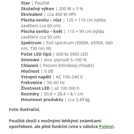
Stav
| Použité
Skutečný výkon
| 200 W ± 3 %
Ekvivalent
| cca 400 W HPS
Plocha osvitu – růst
| 120 × 110 cm (výška
zavěšení cca 60 cm)
Plocha osvitu – květ
| 110 × 90 cm (výška
zavěšení cca 50 cm)
Spektrum
| Full spectrum (3000K, 6500K, 660
nm, 730 nm IR)
Počet LED čipů
| 600 ks SMD LED
Stmívání
| Ano, plynulé 5–100 %
Chlazení
| Pasivní (hliníkový chladič)
Hlučnost
| 0 dB
Vstupní napětí
| AC 100–240 V
Frekvence
| 50–60 Hz
Životnost LED
| až 100 000 h
Rozměry
| 50,8 × 28,4 × 8,1 cm
Hmotnost produktu
| cca 3,49 kg
Foto ilustrační.
Použité zboží s možnými lehkými známkami
opotřebení, ale plně funkční (více v záložce
Pojmy
).