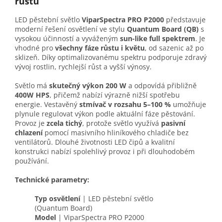
růstu
LED pěstební světlo
ViparSpectra PRO P2000
představuje
moderní řešení osvětlení ve stylu
Quantum Board (QB)
s
vysokou účinností a vyváženým
sun-like full spektrem
. Je
vhodné pro
všechny fáze růstu i květu
, od sazenic až po
sklizeň. Díky optimalizovanému spektru podporuje zdravý
vývoj rostlin, rychlejší růst a vyšší výnosy.
Světlo má
skutečný výkon 200 W
a odpovídá přibližně
400W HPS
, přičemž nabízí výrazně nižší spotřebu
energie. Vestavěný
stmívač v rozsahu 5–100 %
umožňuje
plynule regulovat výkon podle aktuální fáze pěstování.
Provoz je
zcela tichý
, protože světlo využívá
pasivní
chlazení
pomocí masivního hliníkového chladiče bez
ventilátorů. Dlouhé životnosti LED čipů a kvalitní
konstrukci nabízí spolehlivý provoz i při dlouhodobém
používání.
Technické parametry:
Typ osvětlení
| LED pěstební světlo
(Quantum Board)
Model
| ViparSpectra PRO P2000