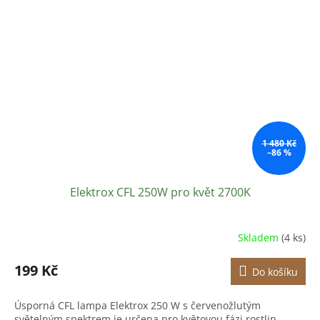
1 480 Kč
–86 %
Elektrox CFL 250W pro květ 2700K
Skladem
(4 ks)
199 Kč
Do košíku
Úsporná CFL lampa Elektrox 250 W s červenožlutým
světelným spektrem je určena pro květovou fázi rostlin.