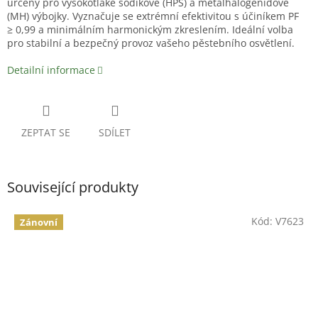
určený pro vysokotlaké sodíkové (HPS) a metalhalogenidové
(MH) výbojky. Vyznačuje se extrémní efektivitou s účiníkem PF
≥ 0,99 a minimálním harmonickým zkreslením. Ideální volba
pro stabilní a bezpečný provoz vašeho pěstebního osvětlení.
Detailní informace
ZEPTAT SE
SDÍLET
Související produkty
Kód:
V7623
Zánovní