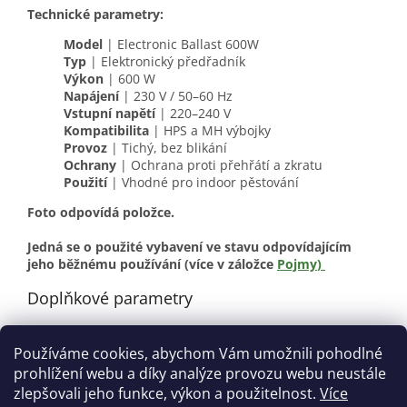
Technické parametry:
Model
| Electronic Ballast 600W
Typ
| Elektronický předřadník
Výkon
| 600 W
Napájení
| 230 V / 50–60 Hz
Vstupní napětí
| 220–240 V
Kompatibilita
| HPS a MH výbojky
Provoz
| Tichý, bez blikání
Ochrany
| Ochrana proti přehřátí a zkratu
Použití
| Vhodné pro indoor pěstování
Foto odpovídá položce.
Jedná se o použité vybavení ve stavu odpovídajícím
jeho běžnému používání (více v záložce
Pojmy
)
Doplňkové parametry
Kategorie
:
Předřadníky
Používáme cookies, abychom Vám umožnili pohodlné
Stav
:
Použité
prohlížení webu a díky analýze provozu webu neustále
?
Materiál
:
Hliník
zlepšovali jeho funkce, výkon a použitelnost.
Více