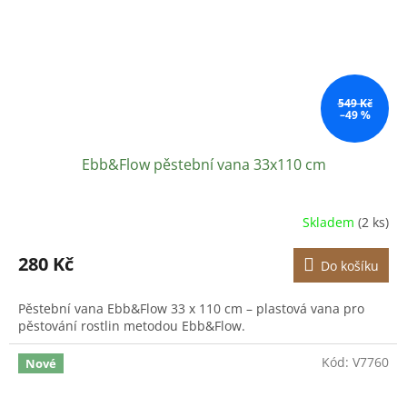
549 Kč
–49 %
Ebb&Flow pěstební vana 33x110 cm
Skladem
(2 ks)
280 Kč
Do košíku
Pěstební vana Ebb&Flow 33 x 110 cm – plastová vana pro
pěstování rostlin metodou Ebb&Flow.
Kód:
V7760
Nové