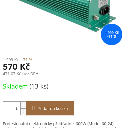
1 999 Kč
–71 %
1 999 Kč
–71 %
570 Kč
471,07 Kč bez DPH
Měrná
Skladem
(13 ks)
cena:
Přidat do košíku
Profesionální elektronický předřadník 600W (Model 60-24)