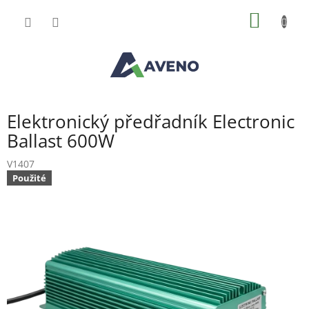
Přejít
NÁKUP
na
obsah
KOŠÍK
Elektronický předřadník Electronic
Ballast 600W
V1407
Použité