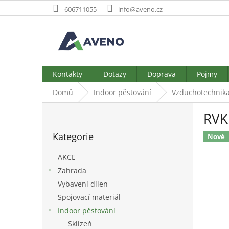
Přejít
606711055
info@aveno.cz
na
obsah
Kontakty
Dotazy
Doprava
Pojmy
Domů
Indoor pěstování
Vzduchotechnik
P
RVK 
o
Přeskočit
s
Kategorie
kategorie
Nové
t
r
AKCE
a
Zahrada
n
Vybavení dílen
n
í
Spojovací materiál
p
Indoor pěstování
a
Sklizeň