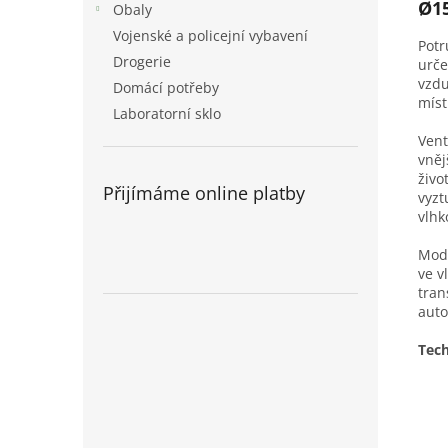
Ø1
Obaly
Vojenské a policejní vybavení
Potr
Drogerie
urče
vzdu
Domácí potřeby
míst
Laboratorní sklo
Vent
vněj
živo
Přijímáme online platby
vyzt
vlhk
Mode
ve v
tran
auto
Tec