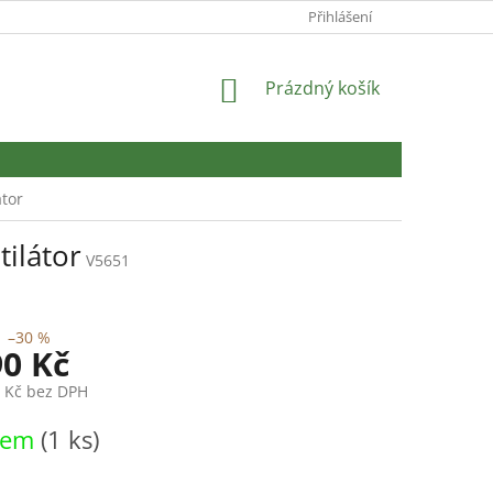
Přihlášení
NÁKUPNÍ
Prázdný košík
KOŠÍK
átor
tilátor
V5651
–30 %
90 Kč
7 Kč bez DPH
dem
(1 ks)