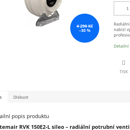
Radiální
4 290 Kč
nabízí v
–30 %
profesio
Detailní
TISK
s
Diskuze
ailní popis produktu
temair RVK 150E2-L sileo – radiální potrubní venti