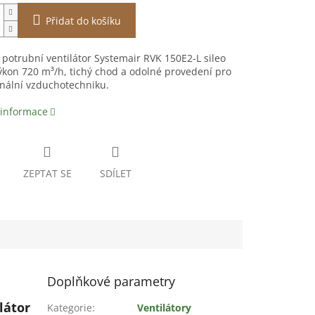
Přidat do košíku
 potrubní ventilátor Systemair RVK 150E2-L sileo
ýkon 720 m³/h, tichý chod a odolné provedení pro
nální vzduchotechniku.
 informace
ZEPTAT SE
SDÍLET
Doplňkové parametry
látor
Kategorie
:
Ventilátory