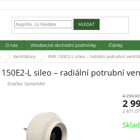
HLEDAT
O nás
Všeobecné obchodní podmínky
Články
a
Ventilátory
RVK 150E2-L sileo – radiální potrubní ventil
150E2-L sileo – radiální potrubní ven
Značka:
SystemAir
4 290 Kč
2 9
2 471,0
Měrná
Skla
cena: