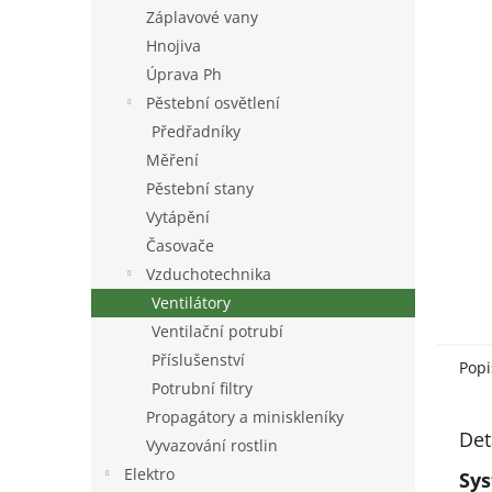
n
Záplavové vany
e
Hnojiva
l
Úprava Ph
Pěstební osvětlení
Předřadníky
Měření
Pěstební stany
Vytápění
Časovače
Vzduchotechnika
Ventilátory
Ventilační potrubí
Příslušenství
Popi
Potrubní filtry
Propagátory a miniskleníky
Det
Vyvazování rostlin
Elektro
Sys