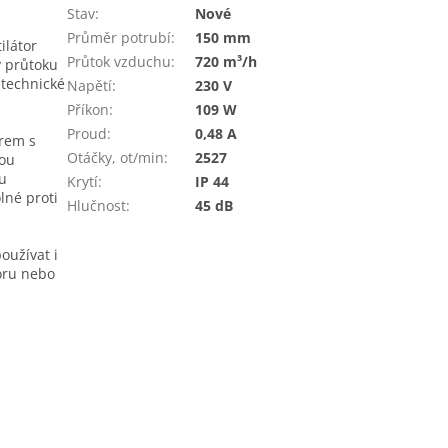
Stav
:
Nové
Průměr potrubí
:
150 mm
ilátor
Průtok vzduchu
:
720 m³/h
y průtoku
 technické
Napětí
:
230 V
Příkon
:
109 W
Proud
:
0,48 A
orem s
Otáčky, ot/min
:
2527
hou
tu
Krytí
:
IP 44
lné proti
Hlučnost
:
45 dB
oužívat i
toru nebo
s