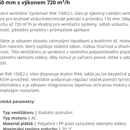
50 mm s výkonem 720 m³/h
ubní ventilátor Systemair RVK 150E2-L sileo je výkonný radiální vent
ný pro kruhové vzduchotechnické potrubí o průměru 150 mm. Dík
chu až 720 m³/h je vhodný pro ventilační systémy, odtah vzduchu,
nosti, pěstební prostory i průmyslové aplikace.
ilátor je vybaven dozadu zahnutými lopatkami a kvalitním AC mot
ším rotorem, který zajišťuje stabilní výkon, nízkou hlučnost a dlou
tnost. Tělo ventilátoru je vyrobeno z odolného polyamidového plas
uženého skelnými vlákny, díky čemuž je zařízení pevné, lehké a odo
osti.
l RVK 150E2-L sileo disponuje krytím IP44, takže jej lze bezpečně p
lhčím prostředí. Ventilátor podporuje regulaci otáček pomocí tyris
sformátoru a je vybaven integrovanou tepelnou ochranou motoru 
matickým restartem.
hnické parametry:
Typ ventilátoru |
Radiální potrubní
Typ motoru |
AC
Materiál pláště |
Polyamid / PP plast vyztužený skelnými vlákny
Maximální teplota vzduchu |
70 °C