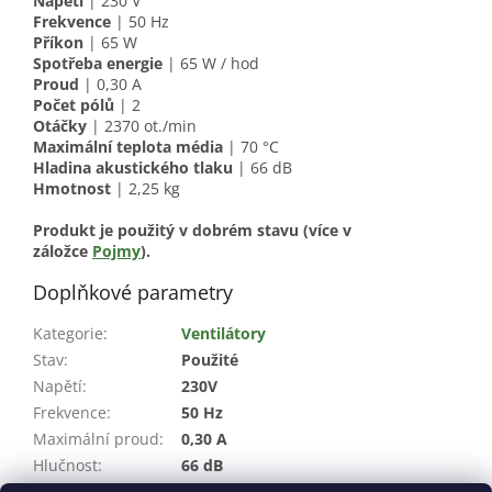
Napětí
| 230 V
Frekvence
| 50 Hz
Příkon
| 65 W
Spotřeba energie
| 65 W / hod
Proud
| 0,30 A
Počet pólů
| 2
Otáčky
| 2370 ot./min
Maximální teplota média
| 70 °C
Hladina akustického tlaku
| 66 dB
Hmotnost
| 2,25 kg
Produkt je použitý v dobrém stavu (více v
záložce
Pojmy
).
Doplňkové parametry
Kategorie
:
Ventilátory
Stav
:
Použité
Napětí
:
230V
Frekvence
:
50 Hz
Maximální proud
:
0,30 A
Hlučnost
:
66 dB
Maximální teplota
:
70°C