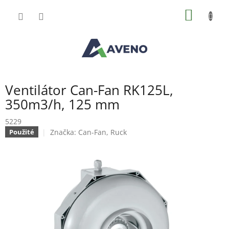
Přejít
NÁKUP
na
obsah
KOŠÍK
Ventilátor Can-Fan RK125L,
350m3/h, 125 mm
5229
Značka:
Can-Fan, Ruck
Použité