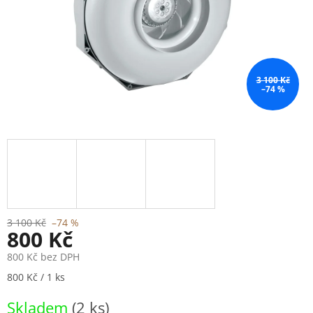
3 100 Kč
–74 %
3 100 Kč
–74 %
800 Kč
800 Kč bez DPH
Měrná
800 Kč / 1 ks
cena:
Skladem
(2 ks)