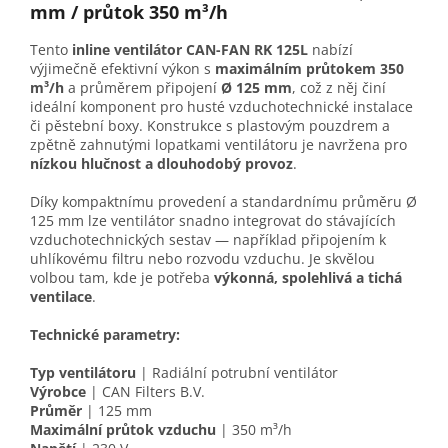
mm / průtok 350 m³/h
Tento
inline ventilátor CAN-FAN RK 125L
nabízí
výjimečně efektivní výkon s
maximálním průtokem 350
m³/h
a průměrem připojení
Ø 125 mm
, což z něj činí
ideální komponent pro husté vzduchotechnické instalace
či pěstební boxy. Konstrukce s plastovým pouzdrem a
zpětně zahnutými lopatkami ventilátoru je navržena pro
nízkou hlučnost a dlouhodobý provoz
.
Díky kompaktnímu provedení a standardnímu průměru Ø
125 mm lze ventilátor snadno integrovat do stávajících
vzduchotechnických sestav — například připojením k
uhlíkovému filtru nebo rozvodu vzduchu. Je skvělou
volbou tam, kde je potřeba
výkonná, spolehlivá a tichá
ventilace
.
Technické parametry:
Typ ventilátoru
| Radiální potrubní ventilátor
Výrobce
| CAN Filters B.V.
Průměr
| 125 mm
Maximální průtok vzduchu
| 350 m³/h