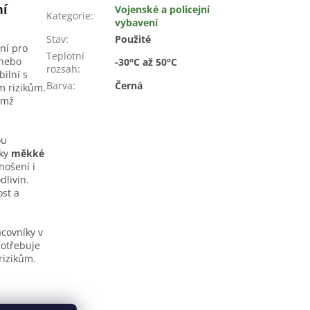
ní
Vojenské a policejní
Kategorie
:
vybavení
Stav
:
Použité
ní pro
Teplotní
 nebo
-30°C až 50°C
rozsah
:
ilní s
Barva
:
Černá
m rizikům.
čímž
ou
íky
měkké
nošení i
dlivin.
ost a
acovníky v
potřebuje
rizikům.