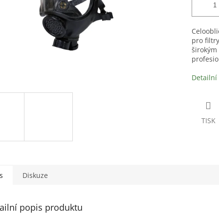
Celoobl
pro filt
širokým
profesio
Detailní
TISK
s
Diskuze
ailní popis produktu