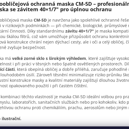
oobličejová ochranná maska CM-5D – profesionál
ka se závitem 40×1/7" pro úplnou ochranu
obličejová maska
CM-5D
je navržena jako spolehlivé ochranné řeše
i v rizikových podmínkách — při chemické, biologické, průmyslové
tární činnosti. Díky standardnímu
závitu 40×1/7"
je maska kompatib
kou škálou filtrů, což vám umožňuje přizpůsobit ochranu konkrétní
ová konstrukce chrání nejen dýchací cesty, ale i oči a celý obličej, 
zně zvyšuje bezpečnost.
ka má
velké zorné sklo s širokým výhledem
, které zajišťuje vysok
telnost i při práci v těsných nebo špatně osvětlených prostorech. D
ící části
, která obepíná obličej a dobře přiléhá, zaručuje pohodlné 
dlouhodobém úsilí. Zároveň těsnění minimalizuje riziko průniku ško
stní konstrukce masky a kvalitní materiály zajišťují dlouhou životn
ost opakovaného použití i při častém čištění.
 kombinaci těchto vlastností je maska CM-5D ideální volbou pro pr
yslu, laboratořích, sanitačních službách nebo pro kohokoliv, kdo 
ehlivou ochranu proti chemikáliím, prachu, aerosolům nebo jiným 
 ilustrační.