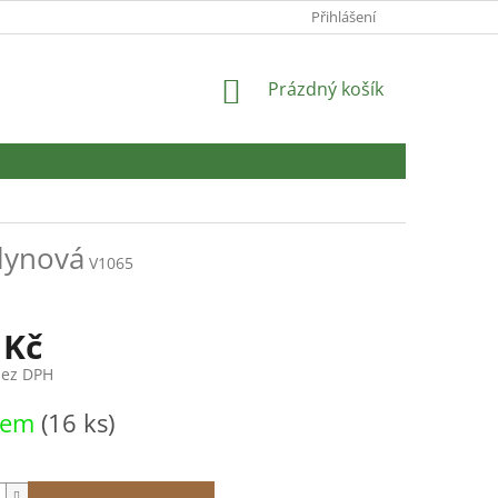
Přihlášení
NÁKUPNÍ
Prázdný košík
KOŠÍK
lynová
V1065
 Kč
bez DPH
dem
(16 ks)