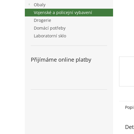
n
Obaly
e
Vojenské a policejní vybavení
l
Drogerie
Domácí potřeby
Laboratorní sklo
Přijímáme online platby
Popi
Det