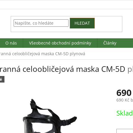
HLEDAT
O nás
Všeobecné obchodní podmínky
Články
ranná celoobličejová maska CM-5D
plynová
ranná celoobličejová maska CM-5D
p
é
690
690 Kč 
Měrná
Skla
cena: