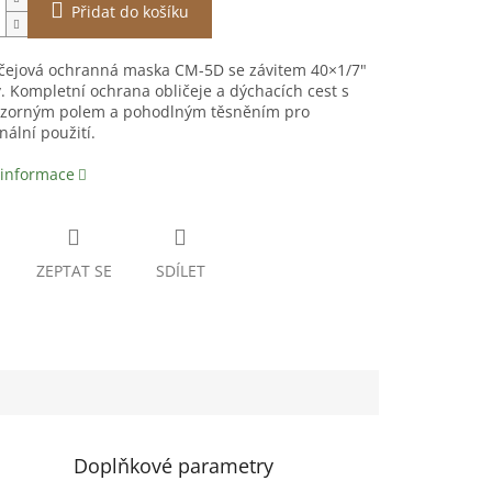
Přidat do košíku
ičejová ochranná maska CM-5D se závitem 40×1/7"
ry. Kompletní ochrana obličeje a dýchacích cest s
 zorným polem a pohodlným těsněním pro
nální použití.
 informace
ZEPTAT SE
SDÍLET
Doplňkové parametry