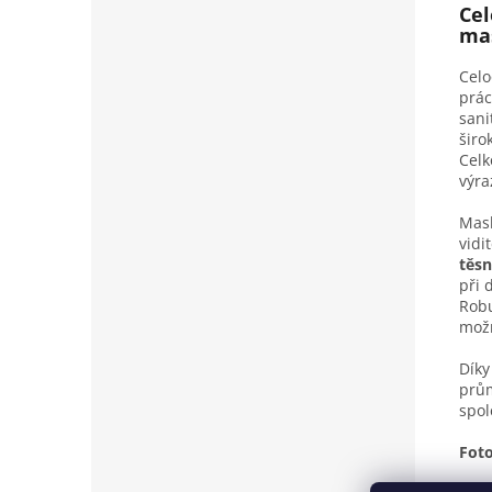
Cel
mas
Celo
prác
sani
širo
Celk
výra
Mas
vidi
těsn
při 
Robu
možn
Díky
prům
spol
Foto