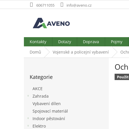
Přejít
606711055
info@aveno.cz
na
obsah
Kontakty
Dotazy
Doprava
Pojmy
Domů
Vojenské a policejní vybavení
Och
P
Och
o
Přeskočit
s
Kategorie
kategorie
Použit
t
r
AKCE
a
Zahrada
n
Vybavení dílen
n
í
Spojovací materiál
p
Indoor pěstování
a
Elektro