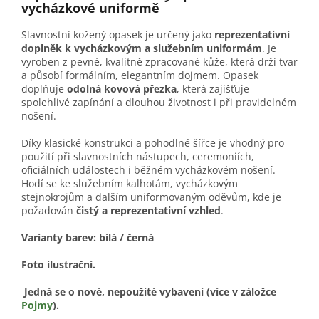
vycházkové uniformě
Slavnostní kožený opasek je určený jako
reprezentativní
doplněk k vycházkovým a služebním uniformám
. Je
vyroben z pevné, kvalitně zpracované kůže, která drží tvar
a působí formálním, elegantním dojmem. Opasek
doplňuje
odolná kovová přezka
, která zajišťuje
spolehlivé zapínání a dlouhou životnost i při pravidelném
nošení.
Díky klasické konstrukci a pohodlné šířce je vhodný pro
použití při slavnostních nástupech, ceremoniích,
oficiálních událostech i běžném vycházkovém nošení.
Hodí se ke služebním kalhotám, vycházkovým
stejnokrojům a dalším uniformovaným oděvům, kde je
požadován
čistý a reprezentativní vzhled
.
Varianty barev: bílá / černá
Foto ilustrační.
Jedná se o nové, nepoužité vybavení (více v záložce
Pojmy
).