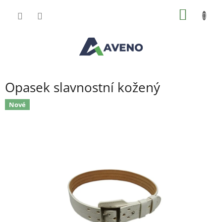
Přejít
NÁKUP
na
obsah
KOŠÍK
Opasek slavnostní kožený
Nové