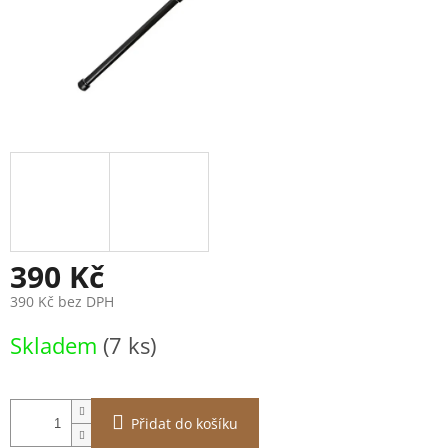
390 Kč
390 Kč bez DPH
Měrná
Skladem
(7 ks)
cena:
Přidat do košíku