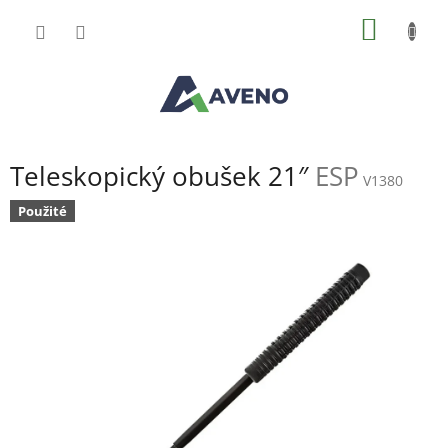
Přejít
NÁKUP
na
obsah
KOŠÍK
Teleskopický obušek 21″
ESP
V1380
Použité