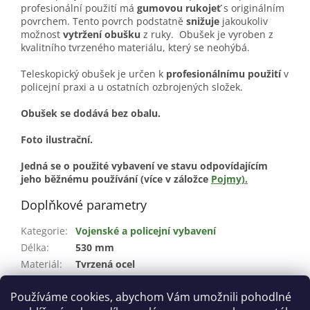
profesionální použití má
gumovou rukojeť
s originálním
povrchem. Tento povrch podstatně
snižuje
jakoukoliv
možnost
vytržení obušku
z ruky.
Obušek je vyroben z
kvalitního tvrzeného materiálu, který se neohýbá.
Teleskopický obušek je určen k
profesionálnímu použití
v
policejní praxi a u ostatních ozbrojených složek.
Obušek se dodává bez obalu.
Foto ilustrační.
Jedná se o použité vybavení ve stavu odpovídajícím
jeho běžnému používání (více v záložce
Pojmy).
Doplňkové parametry
Kategorie
:
Vojenské a policejní vybavení
Délka
:
530 mm
Materiál
:
Tvrzená ocel
Stav
:
Použité
Používáme cookies, abychom Vám umožnili pohodlné
Velikost
:
21"