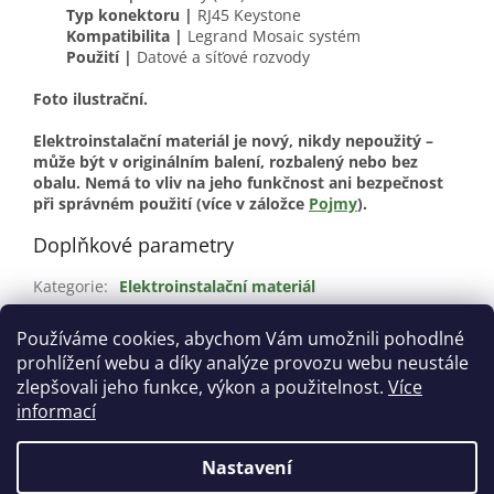
Typ konektoru |
RJ45 Keystone
Kompatibilita |
Legrand Mosaic systém
Použití |
Datové a síťové rozvody
Foto ilustrační.
Elektroinstalační materiál je nový, nikdy nepoužitý –
může být v originálním balení, rozbalený nebo bez
obalu. Nemá to vliv na jeho funkčnost ani bezpečnost
při správném použití (více v záložce
Pojmy
).
Doplňkové parametry
Kategorie
:
Elektroinstalační materiál
Stav
:
Nové
Používáme cookies, abychom Vám umožnili pohodlné
Materiál
:
Kov
prohlížení webu a díky analýze provozu webu neustále
Barva
:
Zelená
zlepšovali jeho funkce, výkon a použitelnost.
Více
informací
Z
á
Nastavení
Vytvořil Shoptet
p