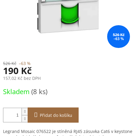
526 Kč
–63 %
526 Kč
–63 %
190 Kč
157,02 Kč bez DPH
Měrná
Skladem
(8 ks)
cena:
Přidat do košíku
Legrand Mosaic 076522 je stíněná RJ45 zásuvka Cat6 v keystone