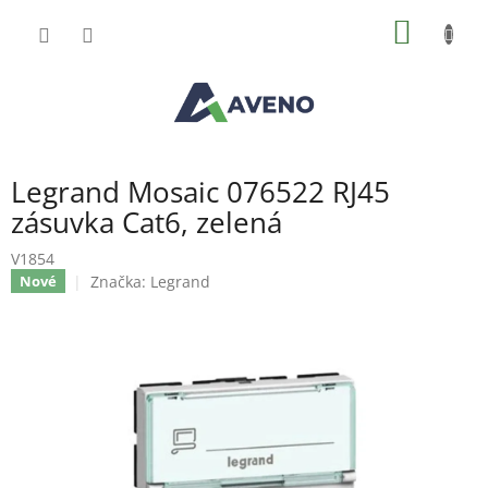
Přejít
NÁKUP
na
obsah
KOŠÍK
Legrand Mosaic 076522 RJ45
zásuvka Cat6, zelená
V1854
Značka:
Legrand
Nové