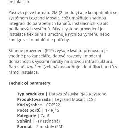
instalacích.
Zásuvka je ve formátu 2M (2 moduly) a je kompatibilní se
systémem Legrand Mosaic, což umožňuje snadnou
integraci do parapetních kanálů, instalačních krabic i
podlahových systémů. Díky keystone provedení je
instalace flexibilní a umožňuje rychlou výměnu nebo
konfiguraci modulů dle potřeby.
Stíněné provedení (FTP) zvyšuje kvalitu přenosu a je
vhodné pro kanceláře, datové rozvody i moderní
domácnosti s vyššími nároky na síťovou infrastrukturu.
Barevné označení (zelená) usnadňuje identifikaci portů v
rámci instalace.
Technické parametry:
Typ produktu |
Datová zásuvka RJ45 Keystone
Produktová řada |
Legrand Mosaic LCS2
Kód výrobce |
076522
Počet portů |
1× RJ45
Kategorie |
Cat6
Stínění |
FTP (stíněná)
Formát |
2 moduly (2M)