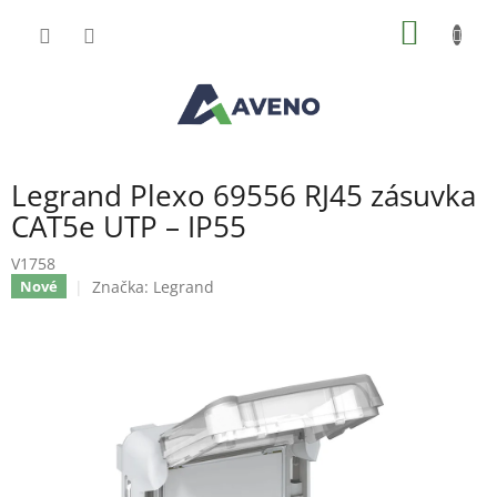
Přejít
NÁKUP
na
obsah
KOŠÍK
Legrand Plexo 69556 RJ45 zásuvka
CAT5e UTP – IP55
V1758
Značka:
Legrand
Nové