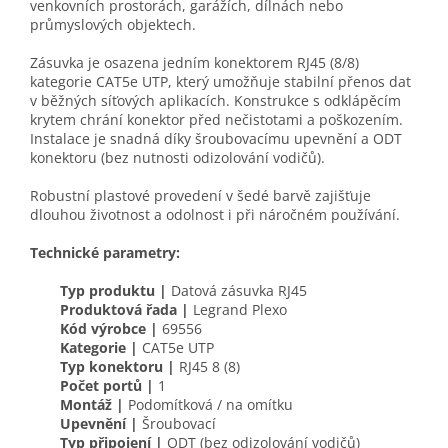
venkovních prostorách, garážích, dílnách nebo
průmyslových objektech.
Zásuvka je osazena jedním konektorem RJ45 (8/8)
kategorie CAT5e UTP, který umožňuje stabilní přenos dat
v běžných síťových aplikacích. Konstrukce s odklápěcím
krytem chrání konektor před nečistotami a poškozením.
Instalace je snadná díky šroubovacímu upevnění a ODT
konektoru (bez nutnosti odizolování vodičů).
Robustní plastové provedení v šedé barvě zajišťuje
dlouhou životnost a odolnost i při náročném používání.
Technické parametry:
Typ produktu |
Datová zásuvka RJ45
Produktová řada |
Legrand Plexo
Kód výrobce |
69556
Kategorie |
CAT5e UTP
Typ konektoru |
RJ45 8 (8)
Počet portů |
1
Montáž |
Podomítková / na omítku
Upevnění |
Šroubovací
Typ připojení |
ODT (bez odizolování vodičů)