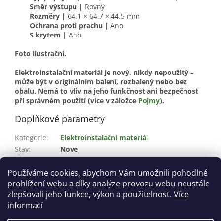
Směr výstupu |
Rovný
Rozměry |
64.1 × 64.7 × 44.5 mm
Ochrana proti prachu |
Ano
S krytem |
Ano
Foto ilustrační.
Elektroinstalační materiál je nový, nikdy nepoužitý –
může být v originálním balení, rozbalený nebo bez
obalu. Nemá to vliv na jeho funkčnost ani bezpečnost
při správném použití (více v záložce
Pojmy
).
Doplňkové parametry
Kategorie
:
Elektroinstalační materiál
Stav
:
Nové
?
Materiál
:
Plast
Používáme cookies, abychom Vám umožnili pohodlné
Barva
:
Šedá
prohlížení webu a díky analýze provozu webu neustále
Krytí
:
IP 55
zlepšovali jeho funkce, výkon a použitelnost.
Více
informací
Z