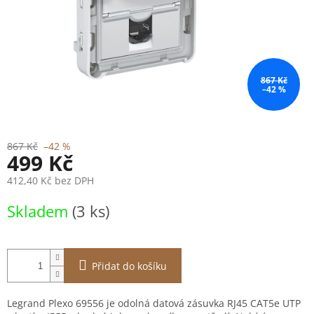
867 Kč
–42 %
867 Kč
–42 %
499 Kč
412,40 Kč bez DPH
Měrná
Skladem
(3 ks)
cena:
Přidat do košíku
Legrand Plexo 69556 je odolná datová zásuvka RJ45 CAT5e UTP