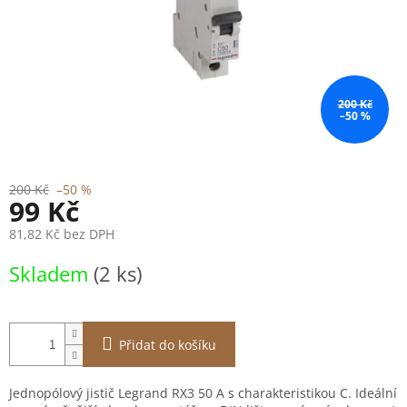
200 Kč
–50 %
200 Kč
–50 %
99 Kč
81,82 Kč bez DPH
Měrná
Skladem
(2 ks)
cena:
Přidat do košíku
Jednopólový jistič Legrand RX3 50 A s charakteristikou C. Ideální