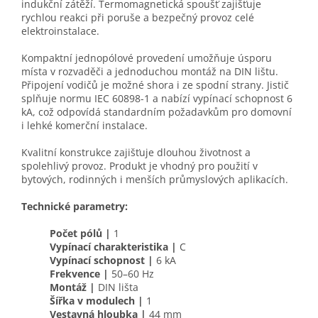
indukční zátěží. Termomagnetická spoušť zajišťuje
rychlou reakci při poruše a bezpečný provoz celé
elektroinstalace.
Kompaktní jednopólové provedení umožňuje úsporu
místa v rozvaděči a jednoduchou montáž na DIN lištu.
Připojení vodičů je možné shora i ze spodní strany. Jistič
splňuje normu IEC 60898-1 a nabízí vypínací schopnost 6
kA, což odpovídá standardním požadavkům pro domovní
i lehké komerční instalace.
Kvalitní konstrukce zajišťuje dlouhou životnost a
spolehlivý provoz. Produkt je vhodný pro použití v
bytových, rodinných i menších průmyslových aplikacích.
Technické parametry:
Počet pólů |
1
Vypínací charakteristika |
C
Vypínací schopnost |
6 kA
Frekvence |
50–60 Hz
Montáž |
DIN lišta
Šířka v modulech |
1
Vestavná hloubka |
44 mm