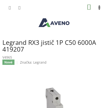
Přejít
NÁKUP
na
obsah
KOŠÍK
Legrand RX3 jistič 1P C50 6000A
419207
V4965
Značka:
Legrand
Nové