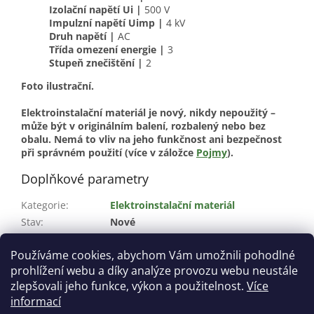
Izolační napětí Ui |
500 V
Impulzní napětí Uimp |
4 kV
Druh napětí |
AC
Třída omezení energie |
3
Stupeň znečištění |
2
Foto ilustrační.
Elektroinstalační materiál je nový, nikdy nepoužitý –
může být v originálním balení, rozbalený nebo bez
obalu. Nemá to vliv na jeho funkčnost ani bezpečnost
při správném použití (více v záložce
Pojmy
).
Doplňkové parametry
Kategorie
:
Elektroinstalační materiál
Stav
:
Nové
Jmenovitý proud
:
50 A
Používáme cookies, abychom Vám umožnili pohodlné
Jmenovité napětí
:
230 V
prohlížení webu a díky analýze provozu webu neustále
Krytí
:
IP 20
zlepšovali jeho funkce, výkon a použitelnost.
Více
informací
Z