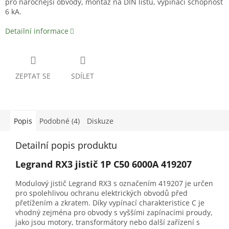
pro náročnější obvody, montáž na DIN lištu, vypínací schopnost
6 kA.
Detailní informace
ZEPTAT SE
SDÍLET
Popis
Podobné (4)
Diskuze
Detailní popis produktu
Legrand RX3 jistič 1P C50 6000A 419207
Modulový jistič Legrand RX3 s označením 419207 je určen
pro spolehlivou ochranu elektrických obvodů před
přetížením a zkratem. Díky vypínací charakteristice C je
vhodný zejména pro obvody s vyššími zapínacími proudy,
jako jsou motory, transformátory nebo další zařízení s