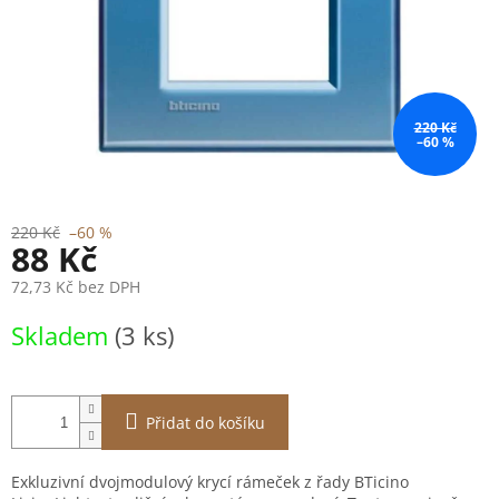
220 Kč
–60 %
220 Kč
–60 %
88 Kč
72,73 Kč bez DPH
Měrná
Skladem
(3 ks)
cena:
Přidat do košíku
Exkluzivní dvojmodulový krycí rámeček z řady BTicino