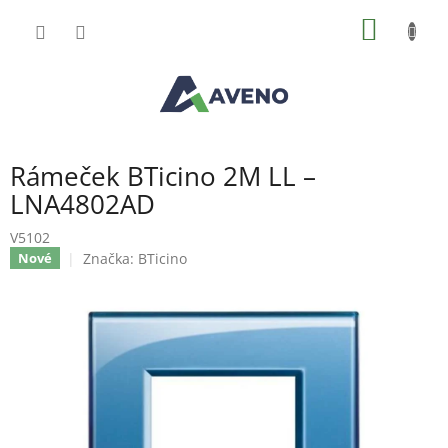
Přejít
NÁKUP
na
obsah
KOŠÍK
Rámeček BTicino 2M LL –
LNA4802AD
V5102
Značka:
BTicino
Nové