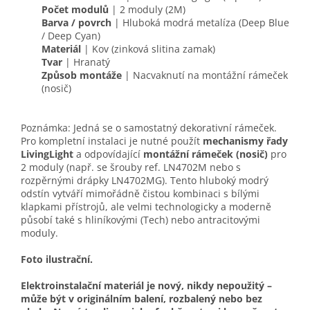
Počet modulů
| 2 moduly (2M)
Barva / povrch
| Hluboká modrá metalíza (Deep Blue
/ Deep Cyan)
Materiál
| Kov (zinková slitina zamak)
Tvar
| Hranatý
Způsob montáže
| Nacvaknutí na montážní rámeček
(nosič)
Poznámka: Jedná se o samostatný dekorativní rámeček.
Pro kompletní instalaci je nutné použít
mechanismy řady
LivingLight
a odpovídající
montážní rámeček (nosič)
pro
2 moduly (např. se šrouby ref. LN4702M nebo s
rozpěrnými drápky LN4702MG). Tento hluboký modrý
odstín vytváří mimořádně čistou kombinaci s bílými
klapkami přístrojů, ale velmi technologicky a moderně
působí také s hliníkovými (Tech) nebo antracitovými
moduly.
Foto ilustrační.
Elektroinstalační materiál je nový, nikdy nepoužitý –
může být v originálním balení, rozbalený nebo bez