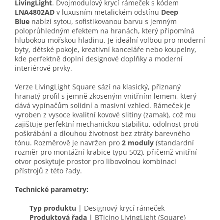
LivingLight
. Dvojmodulový krycí rámeček s kódem
LNA4802AD
v luxusním metalickém odstínu
Deep
Blue
nabízí sytou, sofistikovanou barvu s jemným
poloprůhledným efektem na hranách, který připomíná
hlubokou mořskou hladinu. Je ideální volbou pro moderní
byty, dětské pokoje, kreativní kanceláře nebo koupelny,
kde perfektně doplní designové doplňky a moderní
interiérové prvky.
Verze LivingLight Square sází na klasický, přiznaný
hranatý profil s jemně zkoseným vnitřním lemem, který
dává vypínačům solidní a masivní vzhled. Rámeček je
vyroben z vysoce kvalitní kovové slitiny (zamak), což mu
zajišťuje perfektní mechanickou stabilitu, odolnost proti
poškrábání a dlouhou životnost bez ztráty barevného
tónu. Rozměrově je navržen pro
2 moduly
(standardní
rozměr pro montážní krabice typu 502), přičemž vnitřní
otvor poskytuje prostor pro libovolnou kombinaci
přístrojů z této řady.
Technické parametry:
Typ produktu
| Designový krycí rámeček
Produktová řada
| BTicino LivingLight (Square)