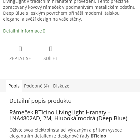
LivingLight v tradičním hranatém provedení. Tento precizně
zpracovaný kovový rámeček v podmanivém metalickém odstínu
Deep Blue s lesklým povrchem přináší moderní italskou
eleganci a svěží design na vaše stěny.
Detailní informace
ZEPTAT SE
SDÍLET
Popis
Podobné (4)
Diskuze
Detailní popis produktu
Rámeček BTicino LivingLight Hranatý –
LNA4802AD, 2M, Hluboká modrá (Deep Blue)
Oživte svou elektroinstalaci výrazným a přitom vysoce
elegantním detailem z designové řady
BTicino