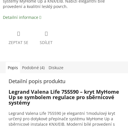
systémy MyHome Up a KNX/EIB. Nabízí elegantní bílé
provedení a kvalitní lesklý povrch.
Detailní informace
ZEPTAT SE
SDÍLET
Popis
Podobné (4)
Diskuze
Detailní popis produktu
Legrand Valena Life 755590 – kryt MyHome
Up se symbolem regulace pro sběrnicové
systémy
Legrand Valena Life 755590 je elegantní 1modulový kryt
určený pro dotykové přepínače systému MyHome Up a
sběrnicové instalace KNX/EIB. Moderní bílé provedení s