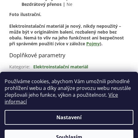
Bezdrátový přenos |
Ne
Foto ilustrační.
Elektroinstalační materiál je nový, nikdy nepoužitý –
může být v originálním balení, rozbalený nebo bez
obalu. Nemá to vliv na jeho funkčnost ani bezpečnost
při správném použití (více v záložce
Pojmy
).
Doplňkové parametry
Kategorie
:
Elektroinstalační materiál
Stav
:
Nové
Používáme cookies, abychom Vám umožnili pohodlné
Barva
:
Bílá
prohlížení webu a díky analýze provozu webu neustále
Materiál
:
Termoplast
zlepšovali jeho funkce, výkon a použitelnost.
Více
informací
Z
á
Nastavení
Vytvořil Shoptet
p
a
t
Souhlasím
Copyright 2026
Aveno.cz
. Všechna práva vyhrazena.