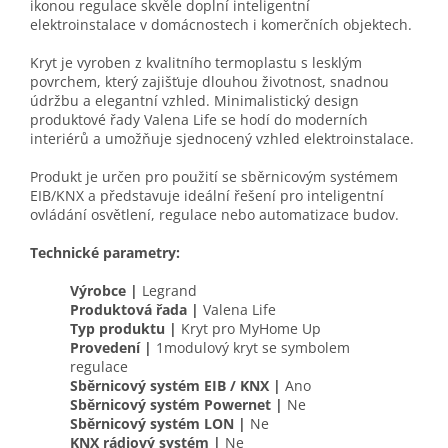
ikonou regulace skvěle doplní inteligentní
elektroinstalace v domácnostech i komerčních objektech.
Kryt je vyroben z kvalitního termoplastu s lesklým
povrchem, který zajišťuje dlouhou životnost, snadnou
údržbu a elegantní vzhled. Minimalistický design
produktové řady Valena Life se hodí do moderních
interiérů a umožňuje sjednocený vzhled elektroinstalace.
Produkt je určen pro použití se sběrnicovým systémem
EIB/KNX a představuje ideální řešení pro inteligentní
ovládání osvětlení, regulace nebo automatizace budov.
Technické parametry:
Výrobce |
Legrand
Produktová řada |
Valena Life
Typ produktu |
Kryt pro MyHome Up
Provedení |
1modulový kryt se symbolem
regulace
Sběrnicový systém EIB / KNX |
Ano
Sběrnicový systém Powernet |
Ne
Sběrnicový systém LON |
Ne
KNX rádiový systém |
Ne