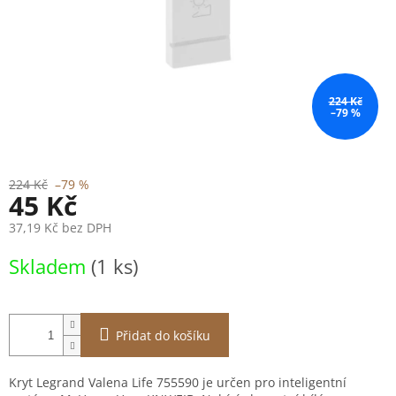
224 Kč
–79 %
224 Kč
–79 %
45 Kč
37,19 Kč bez DPH
Měrná
Skladem
(1 ks)
cena:
Přidat do košíku
Kryt Legrand Valena Life 755590 je určen pro inteligentní