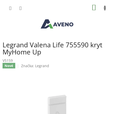
Přejít
NÁKUP
na
obsah
KOŠÍK
Legrand Valena Life 755590 kryt
MyHome Up
V5159
Značka:
Legrand
Nové